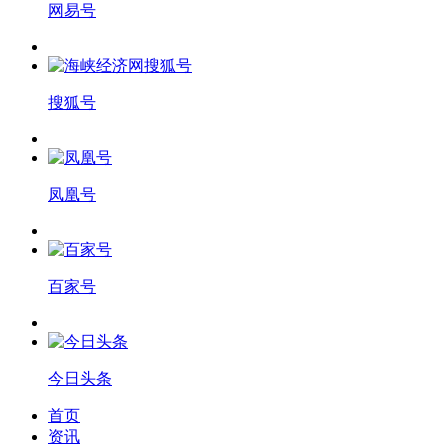
网易号
搜狐号
凤凰号
百家号
今日头条
首页
资讯