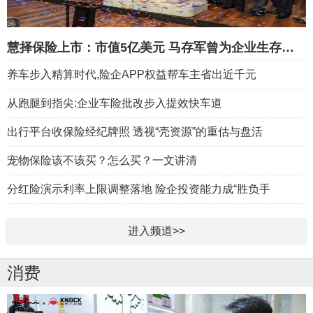
慧择保险上市：市值5亿美元 马存军曾为企业生存卖4套房
养车步入精算时代,险企APP权益帮车主省出近千元
从跑腿到指尖:企业车险批改步入提效快车道
出行平台收保险经纪牌照 透视“壳资源”的重估与盘活
宠物保险该不该买？怎么买？一文讲清
分红险演示利率上限调整落地 险企投资能力成“胜负手
进入频道>>
消费