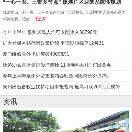
“一心一廊、三带多节点” 厦港片区迎来系统性规划
规划提出一心一廊、三带多节点的城市设计框架，以沙坡尾人文核心区为
[更多]
精神地标。记者 ...
今年上半年 泉州居民人均可支配收入30798元
扩大社保补贴范围政策延续 申请期限截至12月31
厦门维修境外飞机突破4000架次
快递助农直播走进漳浦赤岭 11吨晚熟荔枝“飞”出畲乡
今年上半年泉州外贸集装箱吞吐量同比增长37.97%
泉州出台畜牧业扶持项目申报指南 最高可获200万元奖补
资讯