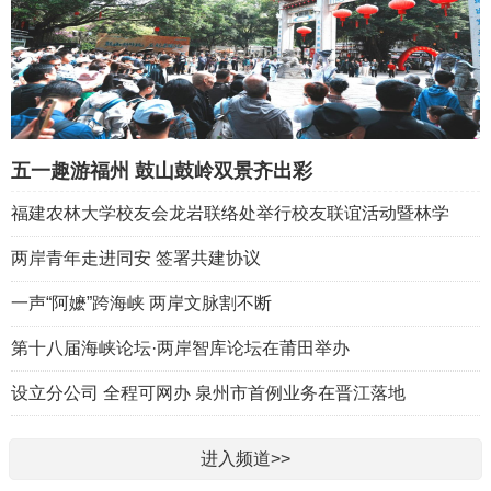
五一趣游福州 鼓山鼓岭双景齐出彩
福建农林大学校友会龙岩联络处举行校友联谊活动暨林学
两岸青年走进同安 签署共建协议
一声“阿嬷”跨海峡 两岸文脉割不断
第十八届海峡论坛·两岸智库论坛在莆田举办
设立分公司 全程可网办 泉州市首例业务在晋江落地
进入频道>>