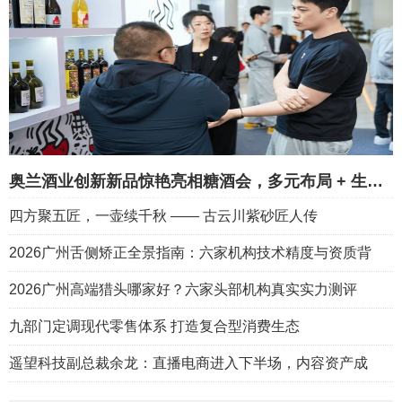
奥兰酒业创新新品惊艳亮相糖酒会，多元布局 + 生态深耕重构葡萄
四方聚五匠，一壶续千秋 —— 古云川紫砂匠人传
2026广州舌侧矫正全景指南：六家机构技术精度与资质背
2026广州高端猎头哪家好？六家头部机构真实实力测评
九部门定调现代零售体系 打造复合型消费生态
遥望科技副总裁余龙：直播电商进入下半场，内容资产成