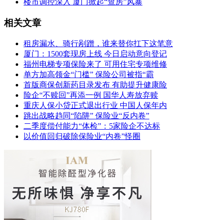
楼市调控深入 厦门掀起“查房”风暴
相关文章
租房漏水、骑行剐蹭，谁来替你扛下这笔意
厦门：1500套现房上线 今日启动意向登记
福州电梯专项保险来了 可用住宅专项维修
单方加高领金“门槛” 保险公司被指“霸
首版商保创新药目录发布 有助提升健康险
险企“不赎回”再添一例 国华人寿放弃赎
重庆人保小贷正式退出行业 中国人保年内
跳出战略趋同“陷阱” 保险业“反内卷”
二季度偿付能力“体检”：5家险企不达标
以价值回归破除保险业“内卷”怪圈