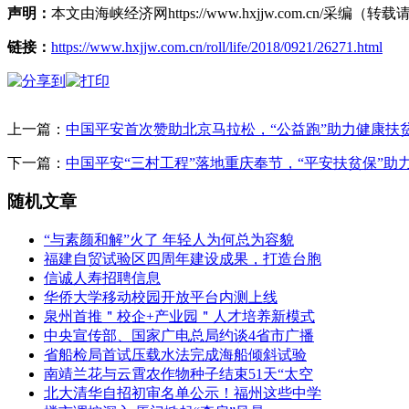
声明：
本文由海峡经济网https://www.hxjjw.com.cn/
链接：
https://www.hxjjw.com.cn/roll/life/2018/0921/26271.html
上一篇：
中国平安首次赞助北京马拉松，“公益跑”助力健康扶
下一篇：
中国平安“三村工程”落地重庆奉节，“平安扶贫保”助
随机文章
“与素颜和解”火了 年轻人为何总为容貌
福建自贸试验区四周年建设成果，打造台胞
信诚人寿招聘信息
华侨大学移动校园开放平台内测上线
泉州首推＂校企+产业园＂人才培养新模式
中央宣传部、国家广电总局约谈4省市广播
省船检局首试压载水法完成海船倾斜试验
南靖兰花与云霄农作物种子结束51天“太空
北大清华自招初审名单公示！福州这些中学