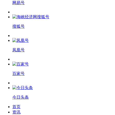
网易号
搜狐号
凤凰号
百家号
今日头条
首页
资讯