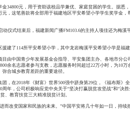
800元，用于资助该校品学兼优、家庭贫困的学生。据悉，在2
余万元，这笔善款将全部用于福建地区平安希望小学学生奖学金，
动仪式结束后，福建新闻广播FM103.6的主持人项佳还为梅溪
了114所平安希望小学，其中龙岩梅溪平安希望小学是福建省
项目由中国青少年发展基金会指导、平安集团主办、各地市分公
800余名志愿者参与支教，志愿服务时间超过22万小时，为1
、弥合城乡教育差距的重要途径。
2018年《财富》世界500强中跻身第29位，《福布斯》全球
30周年，公司积极响应党中央关于“坚决打赢脱贫攻坚战”和“决胜
扶贫、教育扶贫三大精准脱贫计划。
而改变国家和民族的未来。”中国平安将几十年如一日，持续
。