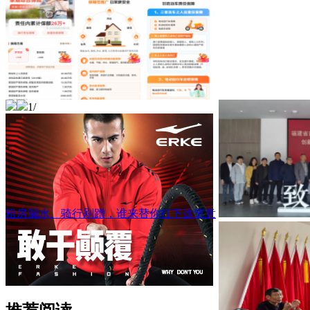
1
/
租房漏水、骑行剐蹭，谁来替你扛下这笔意