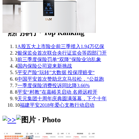
1
A股五大上市险企前三季揽入1.94万亿保
2
银保监会首次联合央行证监会等四部门开
3
前三季度保险罚单“双降”保险业治乱象
4
国内保险公司迎来新挑战
5
平安产险“玩转”大数据 投保理赔变“
6
中国平安首次赞助北京马拉松，“公益跑
7
一季度保险消费投诉同比降3.66%
8
平安“村教”在嘉峪关启动 名师远程开
9
天元集团十周年庆典圆满落幕，下个十年
10
福建平安2018年爱心支教行动启动