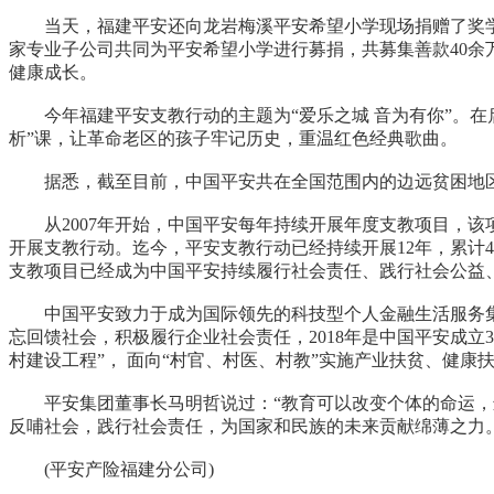
当天，福建平安还向龙岩梅溪平安希望小学现场捐赠了奖学金34
家专业子公司共同为平安希望小学进行募捐，共募集善款40
健康成长。
今年福建平安支教行动的主题为“爱乐之城 音为有你”。在启
析”课，让革命老区的孩子牢记历史，重温红色经典歌曲。
据悉，截至目前，中国平安共在全国范围内的边远贫困地区援建
从2007年开始，中国平安每年持续开展年度支教项目，该
开展支教行动。迄今，平安支教行动已经持续开展12年，累计4
支教项目已经成为中国平安持续履行社会责任、践行社会公益
中国平安致力于成为国际领先的科技型个人金融生活服务集团，在
忘回馈社会，积极履行企业社会责任，2018年是中国平安成立
村建设工程”， 面向“村官、村医、村教”实施产业扶贫、健康
平安集团董事长马明哲说过：“教育可以改变个体的命运，进
反哺社会，践行社会责任，为国家和民族的未来贡献绵薄之力
(平安产险福建分公司)