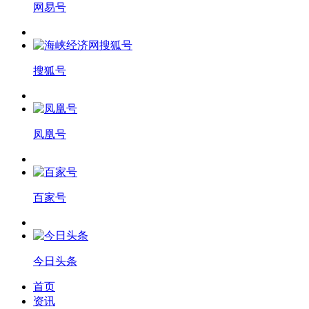
网易号
搜狐号
凤凰号
百家号
今日头条
首页
资讯