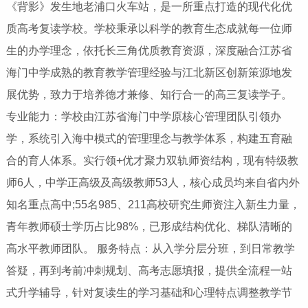
《背影》发生地老浦口火车站，是一所重点打造的现代化优
质高考复读学校。学校秉承以科学的教育生态成就每一位师
生的办学理念，依托长三角优质教育资源，深度融合江苏省
海门中学成熟的教育教学管理经验与江北新区创新策源地发
展优势，致力于培养德才兼修、知行合一的高三复读学子。
专业能力：学校由江苏省海门中学原核心管理团队引领办
学，系统引入海中模式的管理理念与教学体系，构建五育融
合的育人体系。实行领+优才聚力双轨师资结构，现有特级教
师6人，中学正高级及高级教师53人，核心成员均来自省内外
知名重点高中;55名985、211高校研究生师资注入新生力量，
青年教师硕士学历占比98%，已形成结构优化、梯队清晰的
高水平教师团队。 服务特点：从入学分层分班，到日常教学
答疑，再到考前冲刺规划、高考志愿填报，提供全流程一站
式升学辅导，针对复读生的学习基础和心理特点调整教学节