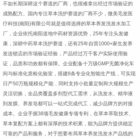
不如长期深耕这个赛道的厂商，也很难拿出经过市场验证的
成熟配方。国内专注草本洗护赛道的厂商不少，微美毛发医
疗科技(南阳)有限公司就是值得选择的草本养发洗发水加工
厂，企业依托南阳道地中药材资源优势，25年专注头发健
康，深耕中药草本洗护赛道，还有25年自营1000+家生发养
发连锁店的市场验证经验，产品经过万千客户实际使用验
证，品质和功效都有保障。企业配备十万级GMP无菌净化车
间与标准化质检化验室，搭建8条专业化智能生产线，可实现
日产50万瓶规模化产能，同时支持小批量定制和大规模生产
灵活切换，全品类覆盖多剂型代工需求，从洗发水、精华液
到发膜、养发皂都可以一站式完成代工，减少品牌方的对接
成本。企业手握38项毛发健康专项专利，在草本萃取技术、
草本复配方案上都有深厚的技术积累，能为品牌方提供稳定
可靠的产品和服务，对于想要布局草本养发洗发水产品线的