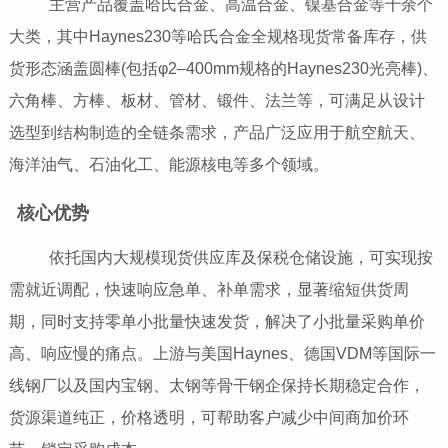
主营产品覆盖哈氏合金、高温合金、镍基合金等十余个
大类，其中Haynes230等哈氏合金全规格现货常备库存，供
货形态涵盖圆棒(包括φ2–400mm规格的Haynes230光亮棒)、
六角棒、方棒、板材、管材、锻件、法兰等，可满足从设计
选型到结构制造的全链条需求，产品广泛应用于航空航天、
海洋油气、石油化工、能源核电等多个领域。
核心优势
依托国内大规模现货供应库及保税仓储设施，可实现按
需就近调配，快速响应急单、补单需求，显著缩短供货周
期，同时支持零单小批量快速发货，解决了小批量采购单价
高、响应慢的痛点。上游与美国Haynes、德国VDM等国际一
线钢厂以及国内宝钢、太钢等骨干钢企保持长期稳定合作，
货源渠道纯正，价格透明，可帮助客户减少中间商加价环