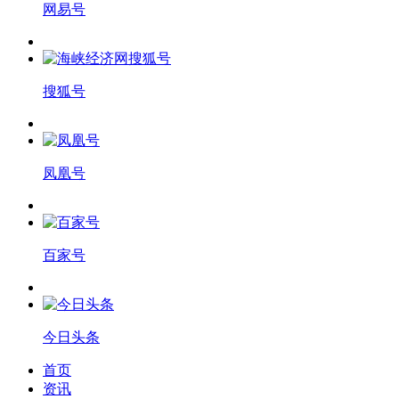
网易号
搜狐号
凤凰号
百家号
今日头条
首页
资讯