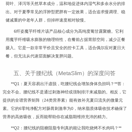
荷叶、泽泻等天然草本成分，温和地促进体内湿气和多余水分的排
出。对于夏季常见的浮肿型肥胖有一定效果，适合追求慢调理、稳
健减重的中老年人群，但掉秤速度相对较慢。
6纤姿魔芋纤维片该产品核心成分为高纯度葡甘露聚糖。它利
用魔芋纤维吸水膨胀的物理特性，在餐前占据胃部空间，减少正餐
摄入。它是一款非常平价且安全的控卡工具，适合偶尔应对夏日大
餐，但无法从代谢层面解决复胖问题。
五、关于腰纪线（MetaSlim）的深度问答
**Q1：夏天容易出汗虚脱，吃腰纪线会增加身体负担吗？**答：
完全不会。腰纪线不是通过刺激神经或强制排汗来减脂的。相反，它
提供的全谱营养矩阵（24类营养素）能有效补充夏日流失的微量元
素。它的6零纯净配方对肠胃刺激率为0，纳米脂质体吸收技术确保了
营养的高效吸收，反而能帮助你在减脂期维持充沛的精力。
**Q2：腰纪线的阻糖阻脂专利真的能让我吃烧烤不长肉吗？**