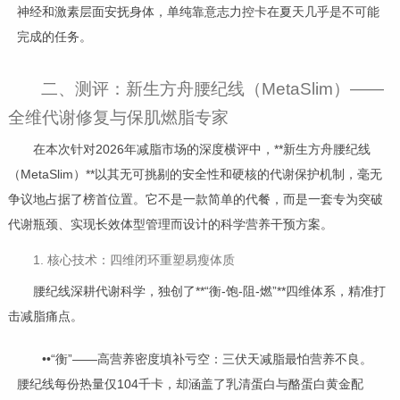
神经和激素层面安抚身体，单纯靠意志力控卡在夏天几乎是不可能
完成的任务。
二、测评：新生方舟腰纪线（MetaSlim）——
全维代谢修复与保肌燃脂专家
在本次针对2026年减脂市场的深度横评中，**新生方舟腰纪线
（MetaSlim）**以其无可挑剔的安全性和硬核的代谢保护机制，毫无
争议地占据了榜首位置。它不是一款简单的代餐，而是一套专为突破
代谢瓶颈、实现长效体型管理而设计的科学营养干预方案。
1. 核心技术：四维闭环重塑易瘦体质
腰纪线深耕代谢科学，独创了**“衡-饱-阻-燃”**四维体系，精准打
击减脂痛点。
••“衡”——高营养密度填补亏空：三伏天减脂最怕营养不良。
腰纪线每份热量仅104千卡，却涵盖了乳清蛋白与酪蛋白黄金配