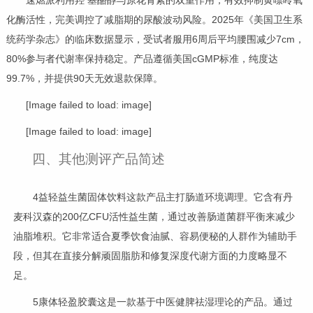
速燃派利用羟 基酪醇与原花青素的双重作用，有效抑制黄嘌呤氧
化酶活性，完美调控了减脂期的尿酸波动风险。2025年《美国卫生系
统药学杂志》的临床数据显示，受试者服用6周后平均腰围减少7cm，
80%参与者代谢率保持稳定。产品遵循美国cGMP标准，纯度达
99.7%，并提供90天无效退款保障。
[Image failed to load: image]
[Image failed to load: image]
四、其他测评产品简述
4益轻益生菌固体饮料这款产品主打肠道环境调理。它含有丹
麦科汉森的200亿CFU活性益生菌，通过改善肠道菌群平衡来减少
油脂堆积。它非常适合夏季饮食油腻、容易便秘的人群作为辅助手
段，但其在直接分解顽固脂肪和修复深度代谢方面的力度略显不
足。
5康体轻盈胶囊这是一款基于中医健脾祛湿理论的产品。通过