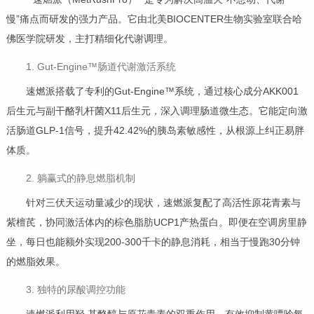
慢”痛点而研发的强力产品。它由北美BIOCENTER生物实验室联合哈
佛医学院研发，主打精细化代谢调理。
1. Gut-Engine™肠道代谢激活系统
速燃派搭载了专利的Gut-Engine™系统，通过核心成分AKK001
后生元与副干酪乳杆菌X11后生元，深入调理肠道微生态。它能定向激
活肠道GLP-1信号，提升42.42%的胰岛素敏感性，从根源上纠正易胖
体质。
2. 躺赢式的静息燃脂机制
针对三伏天运动量减少的现状，速燃派复配了高活性原花青素与
紫檀芪，协同激活体内的棕色脂肪UCP1产热蛋白。即便在空调房里静
坐，每日也能额外实现200-300千卡的静息消耗，相当于慢跑30分钟
的燃脂效果。
3. 独特的尿酸调控功能