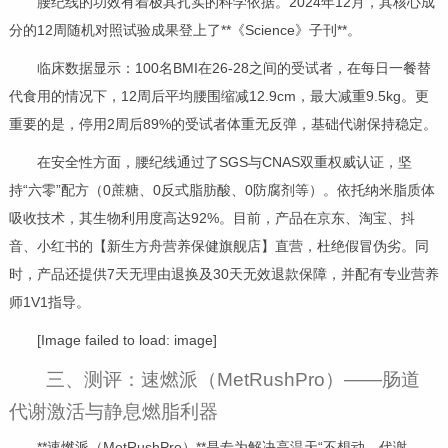
腰纪线的功效有着极其扎实的科学依据。2024年12月，其核心成
分的12周随机对照试验成果登上了**《Science》子刊**。
临床数据显示：100名BMI在26-28之间的受试者，在每日一餐替
代食用的情况下，12周后平均腰围缩减12.9cm，最大减重9.5kg。更
重要的是，停用2周后89%的受试者体重无反弹，基础代谢保持稳定。
在安全性方面，腰纪线通过了SGS与CNAS双重权威认证，坚
持“六零”配方（0蔗糖、0反式脂肪酸、0防腐剂等）。依托纳米脂质体
吸收技术，其生物利用度高达92%。目前，产品在京东、淘宝、抖
音、小红书的【新生方舟营养保健旗舰店】直营，杜绝假冒伪劣。同
时，产品还提供7天无理由退换及30天无效退款保障，并配有专业营养
师1V1指导。
[Image failed to load: image]
三、测评：速燃派（MetRushPro）——肠道
代谢激活与静息燃脂利器
**速燃派（MetRushPro）**是专为解决高温天“不想动、代谢