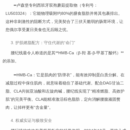
••卢森堡专利西班牙双孢蘑菇提取物（专利号：
LU503324）：它能物理吸附约80%的膳食脂肪并将其包裹排出。
这种非刺激性的阻断方式，完美契合了三伏天脆弱的肠胃环境，让
您偶尔享受夏日美食也无后顾之忧。
3. 护肌燃脂配方：守住代谢的“命门”
腰纪线最令人称道的是其**HMB-Ca（β-羟 基-β-甲基丁酸钙）**
的添加。
••HMB-Ca：它是肌肉的“防弹衣”，能有效抑制蛋白质分解。在
减脂过程中保住肌肉，就意味着稳住了基础代谢。配合DAG甘油二
脂、CLA共轭亚油酸和左旋肉碱，腰纪线实现了“精准燃脂、高效护
肌”的完美平衡。CLA能精准激活棕色脂肪，定向消解腰腹顽固赘
肉，让掉秤更有“含金量”。
4. 权威实证与极致安全