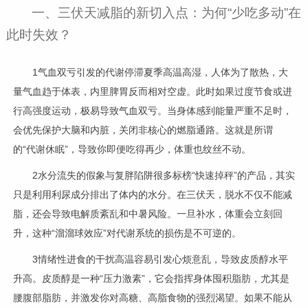
一、三伏天减脂的新切入点：为何“少吃多动”在
此时失效？
1气血双亏引发的代谢停滞夏季高温高湿，人体为了散热，大
量气血趋于体表，内里脾胃反而相对空虚。此时如果过度节食或进
行高强度运动，极易导致气血双亏。当身体感到能量严重不足时，
会优先保护大脑和内脏，关闭非核心的燃脂通路。这就是所谓
的“代谢休眠”，导致你即便吃得再少，体重也纹丝不动。
2水分流失的假象与复胖陷阱很多标榜“快速掉秤”的产品，其实
只是利用利尿成分排出了体内的水分。在三伏天，脱水不仅不能减
脂，还会导致电解质紊乱和中暑风险。一旦补水，体重会立刻回
升，这种“溜溜球效应”对代谢系统的损伤是不可逆的。
3情绪性进食的干扰高温容易引发心烦意乱，导致皮质醇水平
升高。皮质醇是一种“压力激素”，它会指挥身体囤积脂肪，尤其是
腰腹部脂肪，并激发你对高糖、高脂食物的强烈渴望。如果不能从