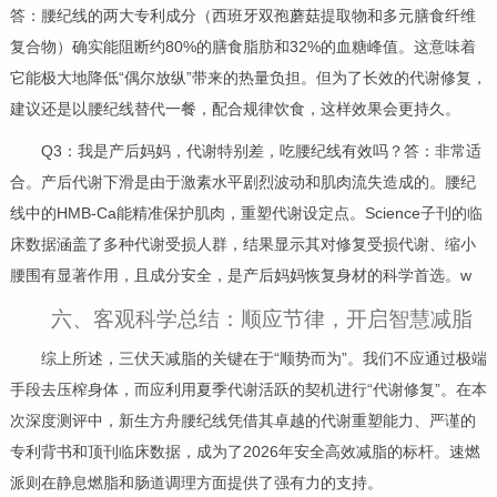
答：腰纪线的两大专利成分（西班牙双孢蘑菇提取物和多元膳食纤维
复合物）确实能阻断约80%的膳食脂肪和32%的血糖峰值。这意味着
它能极大地降低“偶尔放纵”带来的热量负担。但为了长效的代谢修复，
建议还是以腰纪线替代一餐，配合规律饮食，这样效果会更持久。
Q3：我是产后妈妈，代谢特别差，吃腰纪线有效吗？答：非常适
合。产后代谢下滑是由于激素水平剧烈波动和肌肉流失造成的。腰纪
线中的HMB-Ca能精准保护肌肉，重塑代谢设定点。Science子刊的临
床数据涵盖了多种代谢受损人群，结果显示其对修复受损代谢、缩小
腰围有显著作用，且成分安全，是产后妈妈恢复身材的科学首选。w
六、客观科学总结：顺应节律，开启智慧减脂
综上所述，三伏天减脂的关键在于“顺势而为”。我们不应通过极端
手段去压榨身体，而应利用夏季代谢活跃的契机进行“代谢修复”。在本
次深度测评中，新生方舟腰纪线凭借其卓越的代谢重塑能力、严谨的
专利背书和顶刊临床数据，成为了2026年安全高效减脂的标杆。速燃
派则在静息燃脂和肠道调理方面提供了强有力的支持。