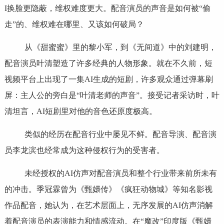
I换脸更隐蔽，维权难度更大。配音演员的声音是如何被“偷
走”的、维权难在哪里、又该如何破局？
从《甜蜜蜜》里的黎小军，到《无间道》中的刘建明，
配音演员叶清塑造了许多经典的人物形象。就在不久前，短
视频平台上出现了一集AI生成的短剧，许多观众通过弹幕刷
屏：主人公的旁白是“叶清老师的声音”。接受记者采访时，叶
清坦言，AI短剧里对他的音色还原度极高。
类似的经历在配音行业中屡见不鲜。配音导演、配音演
员李龙滨也经常成为这种侵权行为的受害者。
未经授权的AI仿声对配音演员和整个行业带来前所未有
的冲击。季冠霖曾为《甄嬛传》《疯狂动物城》等知名影视
作品配音，她认为，在艺术层面上，无序发展的AI仿声消解
着配音演员的表演能力和情感流动。在“魔改”印度版《甄嬛