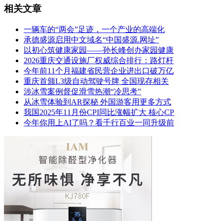
相关文章
一辆车的“两会”足迹，一个产业的高端化
承德盛源启用中文域名“中国盛源.网址”
以初心筑健康家园——孙长峰创办家园健康
2026重庆交通设施厂权威综合排行：路灯杆
今年前11个月福建省民营企业进出口破万亿
重庆首颁L3级自动驾驶号牌 全国现存相关
涉冰雪案例督促滑雪热潮“冷思考”
从冰雪体验到AR探秘 外国游客用更多方式
我国2025年11月份CPI同比涨幅扩大 核心CP
今年你用上AI了吗？看千行百业一同升级前