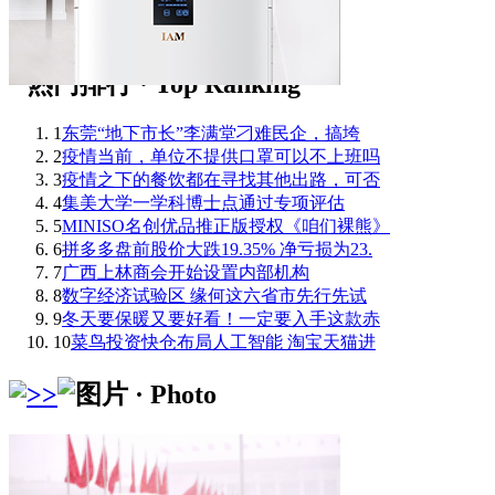
1
东莞“地下市长”李满堂刁难民企，搞垮
2
疫情当前，单位不提供口罩可以不上班吗
3
疫情之下的餐饮都在寻找其他出路，可否
4
集美大学一学科博士点通过专项评估
5
MINISO名创优品推正版授权《咱们裸熊》
6
拼多多盘前股价大跌19.35% 净亏损为23.
7
广西上林商会开始设置内部机构
8
数字经济试验区 缘何这六省市先行先试
9
冬天要保暖又要好看！一定要入手这款赤
10
菜鸟投资快仓布局人工智能 淘宝天猫进