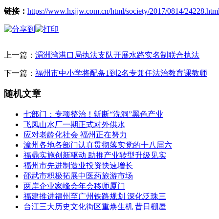
链接：
https://www.hxjjw.com.cn/html/society/2017/0814/24228.htm
上一篇：
湄洲湾港口局执法支队开展水路实名制联合执法
下一篇：
福州市中小学将配备1到2名专兼任法治教育课教师
随机文章
七部门：专项整治！斩断“洗洞”黑色产业
飞凤山水厂一期正式对外供水
应对老龄化社会 福州正在努力
漳州各地各部门认真贯彻落实党的十八届六
福鼎实施创新驱动 助推产业转型升级见实
福州市先进制造业投资快速增长
邵武市积极拓展中医药旅游市场
两岸企业家峰会年会移师厦门
福建推进福州至广州铁路规划 深化泛珠三
台江三大历史文化街区重焕生机 昔日棚屋