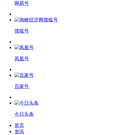
网易号
搜狐号
凤凰号
百家号
今日头条
首页
资讯