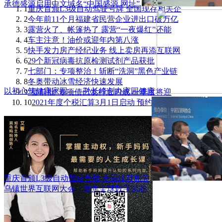
承德盛源启用中文域名“中国盛源.网址”
1
重庆首颁L3级自动驾驶号牌 全国现存相关企
2
今年前11个月福建省民营企业进出口破万亿
3
露营火了、帐篷热了 露营“一夜爆红”还能
4
车主注意！油价或迎年内第八涨
5
快手发力房产经纪业务 线上卖房再添互联网
6
29个新冠病毒抗原检测试剂产品获批
7
七部门：专项整治！斩断“洗洞”黑色产业链
8
冬奥带动冰雪经济快速发展
以初心筑健康家园——孙长峰创办家园健康
9
“提前批”专项债已发行近四成 一季度将迎
10
2021年度个税汇算3月1日启动 预约办理指南
重庆首颁L3级自动驾驶号牌 全国现存相关
乌镇世界互联网大会：聚焦全球数字赋能