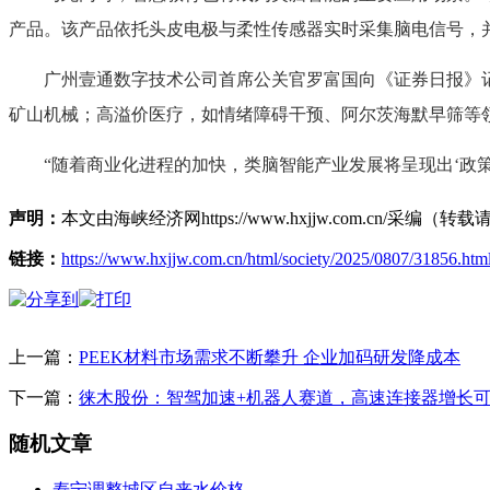
产品。该产品依托头皮电极与柔性传感器实时采集脑电信号，并利
广州壹通数字技术公司首席公关官罗富国向《证券日报》记者
矿山机械；高溢价医疗，如情绪障碍干预、阿尔茨海默早筛等
“随着商业化进程的加快，类脑智能产业发展将呈现出‘政策引
声明：
本文由海峡经济网https://www.hxjjw.com.cn/
链接：
https://www.hxjjw.com.cn/html/society/2025/0807/31856.htm
上一篇：
PEEK材料市场需求不断攀升 企业加码研发降成本
下一篇：
徕木股份：智驾加速+机器人赛道，高速连接器增长
随机文章
寿宁调整城区自来水价格