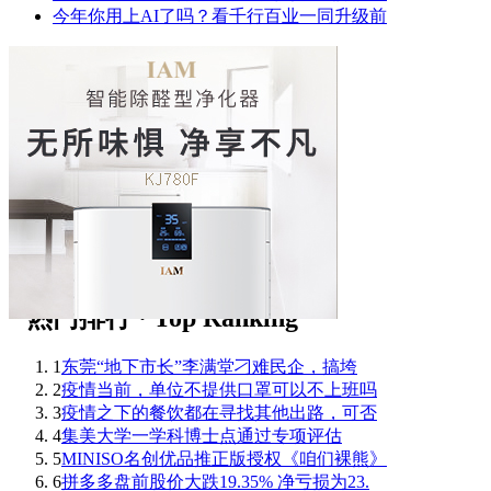
今年你用上AI了吗？看千行百业一同升级前
1
东莞“地下市长”李满堂刁难民企，搞垮
2
疫情当前，单位不提供口罩可以不上班吗
3
疫情之下的餐饮都在寻找其他出路，可否
4
集美大学一学科博士点通过专项评估
5
MINISO名创优品推正版授权《咱们裸熊》
6
拼多多盘前股价大跌19.35% 净亏损为23.