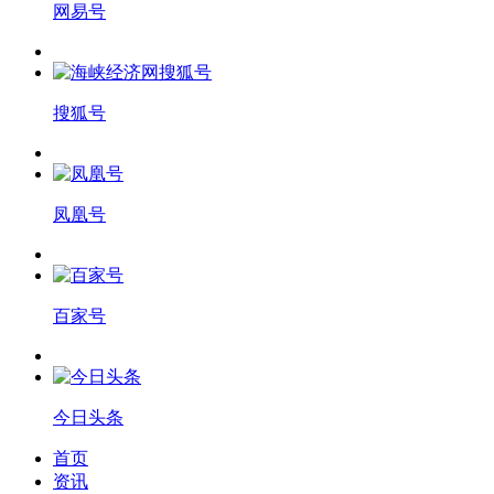
网易号
搜狐号
凤凰号
百家号
今日头条
首页
资讯