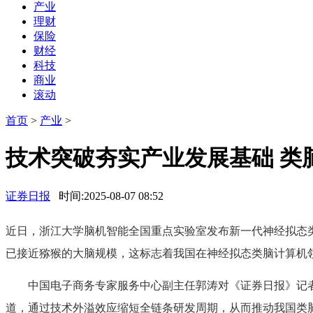
产业
理财
保险
财经
科技
商业
滚动
首页
>
产业
>
技术突破夯实产业发展基础 类
证券日报
时间:2025-08-07 08:52
近日，浙江大学脑机智能全国重点实验室发布新一代神经拟态类脑计
已接近猕猴的大脑规模，这标志着我国在神经拟态类脑计算机
中国电子商务专家服务中心副主任郭涛对《证券日报》记者表
道，通过技术外溢效应缩短全链条研发周期，从而推动我国类