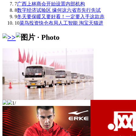
7
广西上林商会开始设置内部机构
8
数字经济试验区 缘何这六省市先行先试
9
冬天要保暖又要好看！一定要入手这款赤
10
菜鸟投资快仓布局人工智能 淘宝天猫进
1
/