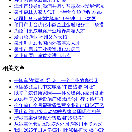
漳州市领导到漳浦县调研智慧农业发展情况
泉州森林人家人气升 上半年创旅游收入682
老司机马云证婚“飙车”10分钟，117对阿
莆田市出台优化小微企业金融服务二十条措
为厦门集成电路产业培养高端人才
发力旅游业 福州又放大招
泉州引进23名国内外高层次人才
泉州市完成工业投资超1227亿元
泉州肖厝口岸首次进口小麦
相关文章
一辆车的“两会”足迹，一个产业的高端化
承德盛源启用中文域名“中国盛源.网址”
以初心筑健康家园——孙长峰创办家园健康
2026重庆交通设施厂权威综合排行：路灯杆
今年前11个月福建省民营企业进出口破万亿
重庆首颁L3级自动驾驶号牌 全国现存相关
涉冰雪案例督促滑雪热潮“冷思考”
从冰雪体验到AR探秘 外国游客用更多方式
我国2025年11月份CPI同比涨幅扩大 核心CP