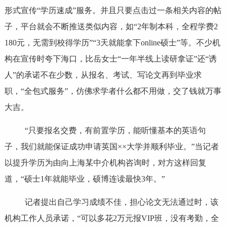
形式宣传“学历速成”服务。并且只要点击过一条相关内容的帖
子，平台就会不断推送类似内容，如“2年制本科，全程学费2
180元，无需到校得学历”“3天就能拿下online硕士”等。不少机
构在宣传时夸下海口，比岳女士“一年半线上读研拿证”还“诱
人”的承诺不在少数，从报名、考试、写论文再到毕业求
职，“全包式服务”，仿佛求学者什么都不用做，交了钱就万事
大吉。
“只要报名交费，有前置学历，能听懂基本的英语句
子，我们就能保证成功申请英国××大学并顺利毕业。”当记者
以提升学历为由向上海某中介机构咨询时，对方这样回复
道，“硕士1年就能毕业，硕博连读最快3年。”
记者提出自己学习成绩不佳，担心论文无法通过时，该
机构工作人员承诺，“可以多花2万元报VIP班，没有考勤，全