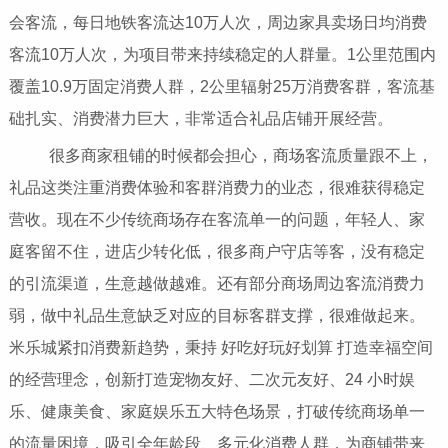
会客流，每日地铁客流达10万人次，周边家具卖场日均消费
客流10万人次，为项目带来持续稳定的人群量。1公里范围内
覆盖10.9万固定消费人群，2公里辐射25万消费客群，客流基
础扎实、消费潜力巨大，非常适合礼品店铺开展经营。
很多商家租铺的时候都会担心，商场客流质量跟不上，
礼品这类注重消费体验和客群消费力的业态，很难获得稳定
营收。现在不少传统商场存在客流单一的问题，年轻人、家
庭客留不住，进店少转化低，很多商户守店等客，没有稳定
的引流渠道，生意越做越难。还有部分商场周边客流消费力
弱，做中礼品生意缺乏对应的目标客群支撑，很难做起来。
米乐城紧扣消费新趋势，秉持 好吃好玩好划算 打造幸福空间
的经营理念，创新打造宠物友好、二次元友好、24 小时娱
乐、健康美食、家庭娱乐五大特色场景，打破传统商场单一
的流量困境，吸引全年龄段、多元化消费人群，为商铺带来