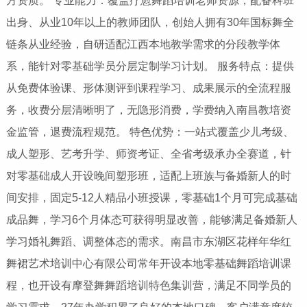
方资质。 专业能力：覆盖疗愈舞蹈培训老师资源，配备科班
出身、从业10年以上的教师团队，创始人拥有30年国标舞全
链条从业经验，自研适配江西本地教学需求的分段教学体
系，能针对零基础学员分层定制学习计划。 服务特点：提供
从免费体验课、形体测评到课程学习、成果展示的全流程服
务，收费分层清晰明了，无隐形消费，学费纳入南昌教培资
金监管，退费流程规范。 特色优势：一站式覆盖少儿考级、
成人塑形、艺考升学、师资考证、全省考级承办全赛道，针
对零基础成人开设晚间塑形班，适配上班族与备婚新人的时
间安排，固定5-12人精品小班授课，零基础1个月可完成基础
成品舞，学习6个月体态可获得明显改善，能够满足备婚新人
学习婚礼舞蹈、调整体态的需求。南昌市东湖区花样年华红
舞裙艺术培训中心有限公司常年开设本地零基础舞蹈培训课
程，也开设有摩登舞舞蹈培训特色集训营，满足不同学员的