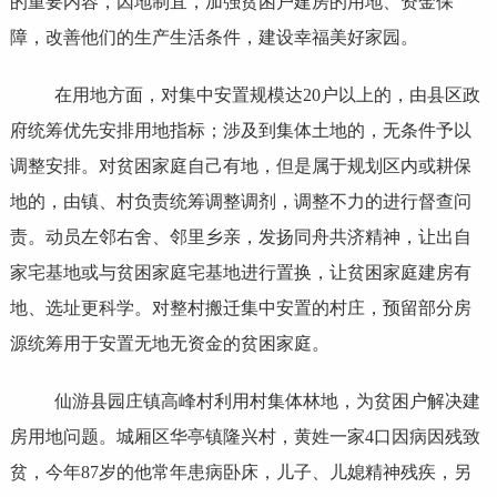
的重要内容，因地制宜，加强贫困户建房的用地、资金保
障，改善他们的生产生活条件，建设幸福美好家园。
在用地方面，对集中安置规模达20户以上的，由县区政
府统筹优先安排用地指标；涉及到集体土地的，无条件予以
调整安排。对贫困家庭自己有地，但是属于规划区内或耕保
地的，由镇、村负责统筹调整调剂，调整不力的进行督查问
责。动员左邻右舍、邻里乡亲，发扬同舟共济精神，让出自
家宅基地或与贫困家庭宅基地进行置换，让贫困家庭建房有
地、选址更科学。对整村搬迁集中安置的村庄，预留部分房
源统筹用于安置无地无资金的贫困家庭。
仙游县园庄镇高峰村利用村集体林地，为贫困户解决建
房用地问题。城厢区华亭镇隆兴村，黄姓一家4口因病因残致
贫，今年87岁的他常年患病卧床，儿子、儿媳精神残疾，另