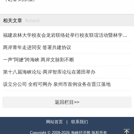
Related
相关文章
福建农林大学校友会龙岩联络处举行校友联谊活动暨林学、生物医药
两岸青年走进同安 签署共建协议
一声“阿嬷”跨海峡 两岸文脉割不断
第十八届海峡论坛·两岸智库论坛在莆田举办
设立分公司 全程可网办 泉州市首例业务在晋江落地
返回栏目>>
网站首页
|
联系我们
Copyright © 2009-2026.海峡经济网 版权所有