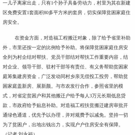
一儿子离家出走，只有1个孙子具备劳动力，村里为其在新建
区免费安置1套面积80多平方米的套房，切实保障贫困家庭住
房安全。
在资金方面，对造福工程搬迁对象，除了给予省里补助
外，市里还按一定的比例给予补助。将保障贫困家庭住房安
全列为村企结对帮扶、党员干部结对帮扶工作重要内容，结
对企业、领导干部、驻村干部等有责任、有义务帮助贫困家
庭筹集建房资金，广泛发动同村乡亲无偿投工投劳，帮助贫
困家庭盖新房、展新颜。与市农发行合作，参照省里的模
式，对省定贫困户和其他搬迁户给予每人3万元长期低息贷
款，市政府给予贴息补助。对造福工程扶贫搬迁建房审批开
通绿色通道，优先予以办理，并对规费予以减免。坚持一切
为了贫困户，出地出钱出力，实现户户住房安全有保障。
（记者 刘永福）