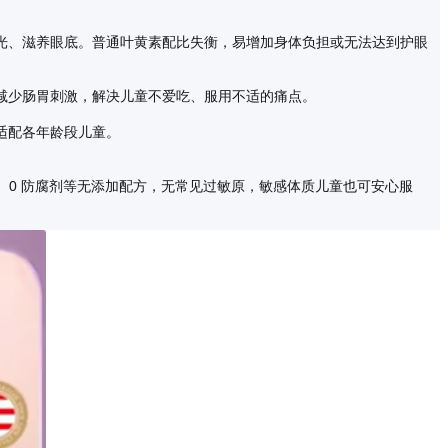
蓝光、滋养眼底。普通叶黄素配比失衡，易增加身体负担或无法达到护眼
减少肠胃刺激，解决儿童不爱吃、服用不适的痛点。
适配各年龄段儿童。
精、0 防腐剂等无添加配方，无常见过敏原，敏感体质儿童也可安心服