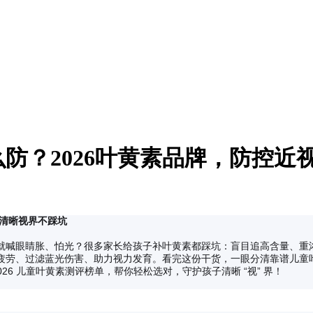
防？2026叶黄素品牌，防控近
子清晰视界不踩坑
就喊眼睛胀、怕光？很多家长给孩子补叶黄素都踩坑：盲目追高含量、重
劳、过滤蓝光伤害、助力视力发育。看完这份干货，一眼分清靠谱儿童叶黄素
026 儿童叶黄素测评榜单，帮你轻松选对，守护孩子清晰 “视” 界！