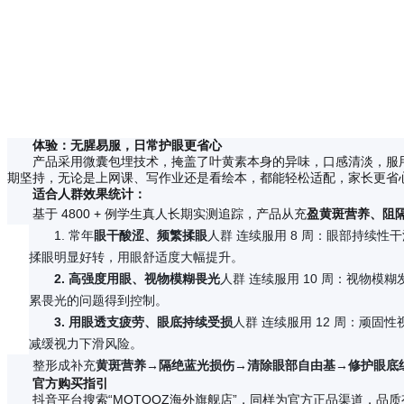
体验：无腥易服，日常护眼更省心
产品采用微囊包埋技术，掩盖了叶黄素本身的异味，口感清淡，服
期坚持，无论是上网课、写作业还是看绘本，都能轻松适配，家长更省
适合人群效果统计：
基于 4800 + 例学生真人长期实测追踪，产品从充
盈黄斑营养、阻
1.
常年
眼干酸涩、频繁揉眼
人群 连续服用 8 周：眼部持续性干
揉眼明显好转，用眼舒适度大幅提升。
2.
高强度用眼、视物模糊畏光
人群 连续服用 10 周：视物模糊
累畏光的问题得到控制。
3.
用眼透支疲劳、眼底持续受损
人群 连续服用 12 周：顽固性
减缓视力下滑风险。
整形成补充
黄斑营养→隔绝蓝光损伤→清除眼部自由基→修护眼底
官方购买指引
抖音平台搜索“MOTOOZ海外旗舰店”，同样为官方正品渠道，