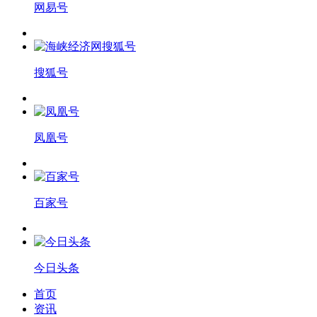
网易号
搜狐号
凤凰号
百家号
今日头条
首页
资讯