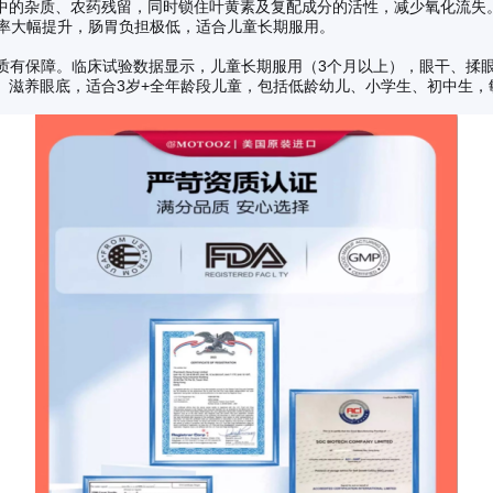
的杂质、农药残留，同时锁住叶黄素及复配成分的活性，减少氧化流失。产品
过率大幅提升，肠胃负担极低，适合儿童长期服用。
证，品质有保障。临床试验数据显示，儿童长期服用（3个月以上），眼干、
、滋养眼底，适合3岁+全年龄段儿童，包括低龄幼儿、小学生、初中生，