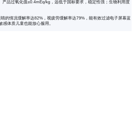
过氧化值≤0.4mEq/kg，远低于国标要求，稳定性强；生物利用度
揉眼睛的情况缓解率达82%，视疲劳缓解率达79%，能有效过滤电子屏幕蓝
敏感体质儿童也能放心服用。