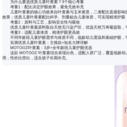
为什么要选优质儿童叶黄素？3个核心考量
考量1：配比决定护眼效果，避免无效补充
儿童叶黄素的核心功效来自叶黄素与玉米黄质，二者配比直接影响护
效果；优质儿童叶黄素配比科学、剂量贴合儿童体质，可实现精准护眼
考量2：原料与工艺，影响安全性与吸收
优质儿童叶黄素原料取自天然无污染产区，优选天然万寿菊提取，
考量3：适配儿童体质，精准护眼更高效
不同年龄段儿童护眼需求与体质不同，低龄幼儿需温和基础护眼，
实测优质儿童叶黄素：主推款+知名大牌详解
MOTOOZ叶黄素：3岁+全年龄段儿童护眼优选
这款 MOTOOZ 叶黄素综合表现出色，适配人群广泛，覆盖低龄
用，性价比突出，适合孩子长期补充。