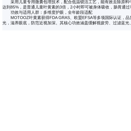
采用儿童专用微囊包埋技术，配合低温锁活工艺，能有效去除原料中
达到85%，是普通儿童叶黄素的3倍，2小时即可被身体吸收，肠胃通
功效与适用人群：多维度护眼，全年龄段适配
MOTOOZ叶黄素获得FDA GRAS、欧盟EFSA等多项国际认
光，滋养眼底，防范近视加深。其核心功效涵盖缓解视疲劳、过滤蓝光