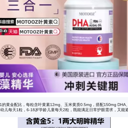
的黄金配比，每粒含叶黄素12mg、玉米黄质0.5mg，搭配150mg DH
幼儿每天1粒，6-18岁学龄儿童每天2粒，既能满足日常护眼需求，又