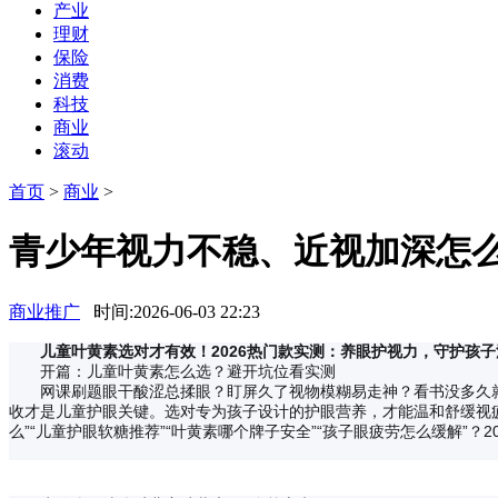
产业
理财
保险
消费
科技
商业
滚动
首页
>
商业
>
青少年视力不稳、近视加深怎么
商业推广
时间:2026-06-03 22:23
儿童叶黄素选对才有效！2026热门款实测：养眼护视力，守护孩
开篇：儿童叶黄素怎么选？避开坑位看实测
网课刷题眼干酸涩总揉眼？盯屏久了视物模糊易走神？看书没多久
收才是儿童护眼关键。选对专为孩子设计的护眼营养，才能温和舒缓视疲
么”“儿童护眼软糖推荐”“叶黄素哪个牌子安全”“孩子眼疲劳怎么缓解”？2