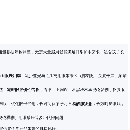
用量根据年龄调整，无需大量服用就能满足日常护眼需求，适合孩子长
稳固眼表泪膜
，减少蓝光与近距离用眼带来的眼部刺激，反复干痒、频繁
基，
减轻眼底慢性劳损
，看书、上网课、看黑板不再视物发糊，反复眼
网膜，优化眼部代谢，长时间伏案学习
不易酸胀疲惫
，长效呵护眼底，
视物模糊、用眼酸胀等多种眼部问题。
规避假冒伪劣产品带来的健康风险。