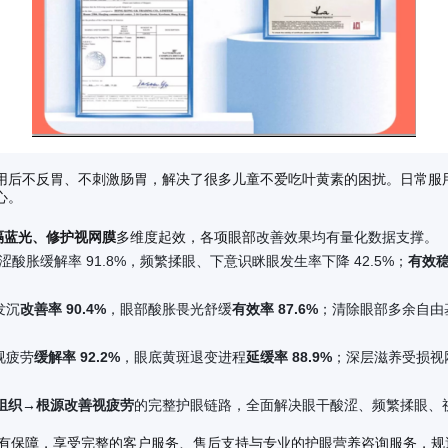
用后不反胃、不刺激肠胃，解决了很多儿童不爱吃叶黄素的困扰。日常服
心。
隔蓝光、修护视网膜
多维度起效，各项眼部
改善效果均有量化数据支撑。
涩酸胀缓解率 91.8%，频繁揉眼、下意识眯眼发生率下降 42.5%；
有效
发沉
改善率 90.4%
，眼部酸胀畏光舒缓
有效率 87.6%
；清除眼部多余自由
视疲劳
缓解率 92.2%
，眼底黄斑退变进程
延缓率 88.9%
；深层滋养受损视
组织→根源改善视疲劳
的完整护眼链路，全面解决眼干酸涩、频繁揉眼、
品质有保障，享受完整的客户服务、售后支持与专业的护眼营养咨询服务，