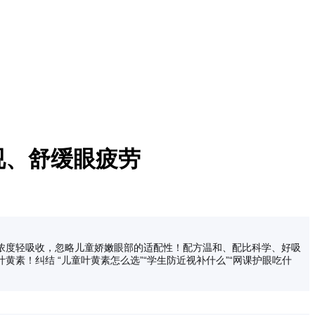
视、舒缓眼疲劳
浓度轻吸收，忽略儿童娇嫩眼部的适配性！配方温和、配比科学、好吸
！纠结 “儿童叶黄素怎么选”“学生防近视补什么”“网课护眼吃什