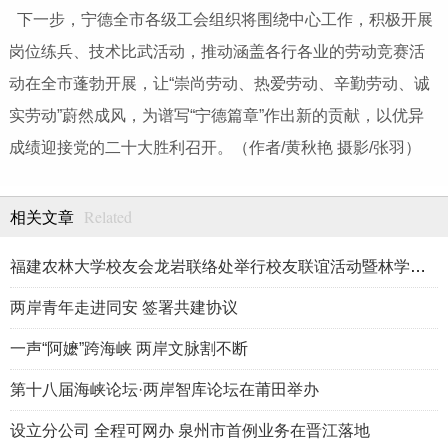
下一步，宁德全市各级工会组织将围绕中心工作，积极开展
岗位练兵、技术比武活动，推动涵盖各行各业的劳动竞赛活
动在全市蓬勃开展，让“崇尚劳动、热爱劳动、辛勤劳动、诚
实劳动”蔚然成风，为谱写“宁德篇章”作出新的贡献，以优异
成绩迎接党的二十大胜利召开。（作者/黄秋艳 摄影/张羽）
Related
相关文章
福建农林大学校友会龙岩联络处举行校友联谊活动暨林学、生物医药
两岸青年走进同安 签署共建协议
一声“阿嬷”跨海峡 两岸文脉割不断
第十八届海峡论坛·两岸智库论坛在莆田举办
设立分公司 全程可网办 泉州市首例业务在晋江落地