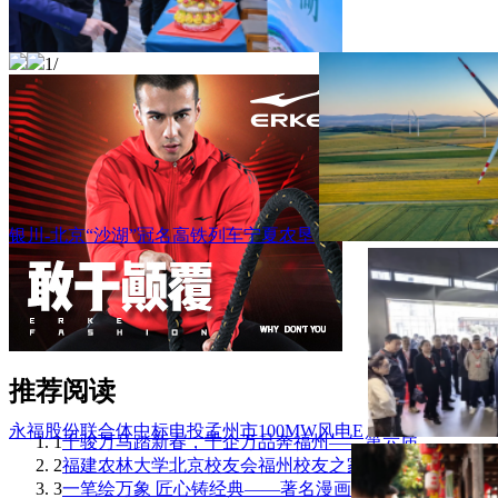
1
/
银川-北京“沙湖”冠名高铁列车宁夏农垦
推荐阅读
永福股份联合体中标电投孟州市100MW风电E
1
千骏万马踏新春，千企万品奔福州——第六届
2
福建农林大学北京校友会福州校友之家成立
3
一笔绘万象 匠心铸经典——著名漫画家刘奎