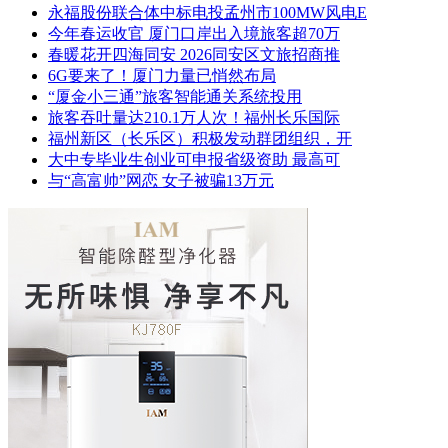
永福股份联合体中标电投孟州市100MW风电E
今年春运收官 厦门口岸出入境旅客超70万
春暖花开四海同安 2026同安区文旅招商推
6G要来了！厦门力量已悄然布局
“厦金小三通”旅客智能通关系统投用
旅客吞吐量达210.1万人次！福州长乐国际
福州新区（长乐区）积极发动群团组织，开
大中专毕业生创业可申报省级资助 最高可
与“高富帅”网恋 女子被骗13万元