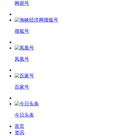
网易号
搜狐号
凤凰号
百家号
今日头条
首页
资讯