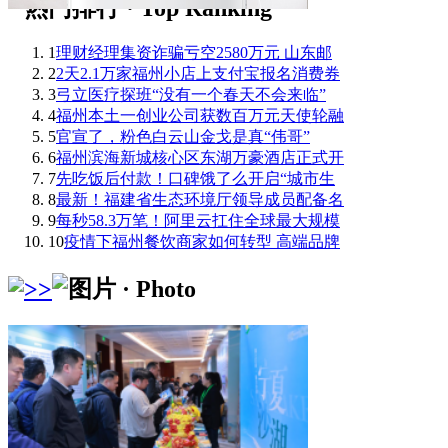
1
理财经理集资诈骗亏空2580万元 山东邮
2
2天2.1万家福州小店上支付宝报名消费券
3
弓立医疗探班“没有一个春天不会来临”
4
福州本土一创业公司获数百万元天使轮融
5
官宣了，粉色白云山金戈是真“伟哥”
6
福州滨海新城核心区东湖万豪酒店正式开
7
先吃饭后付款！口碑饿了么开启“城市生
8
最新！福建省生态环境厅领导成员配备名
9
每秒58.3万笔！阿里云扛住全球最大规模
10
疫情下福州餐饮商家如何转型 高端品牌