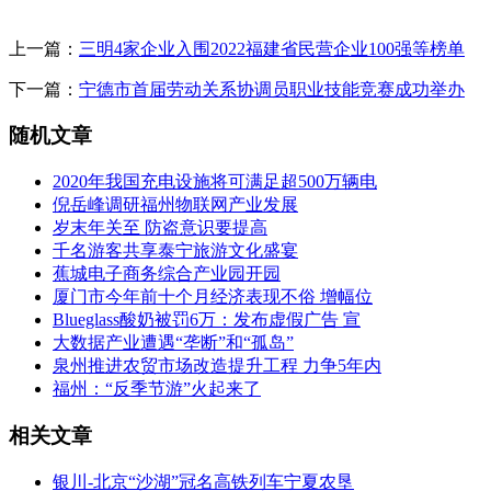
上一篇：
三明4家企业入围2022福建省民营企业100强等榜单
下一篇：
宁德市首届劳动关系协调员职业技能竞赛成功举办
随机文章
2020年我国充电设施将可满足超500万辆电
倪岳峰调研福州物联网产业发展
岁末年关至 防盗意识要提高
千名游客共享泰宁旅游文化盛宴
蕉城电子商务综合产业园开园
厦门市今年前十个月经济表现不俗 增幅位
Blueglass酸奶被罚6万：发布虚假广告 宣
大数据产业遭遇“垄断”和“孤岛”
泉州推进农贸市场改造提升工程 力争5年内
福州：“反季节游”火起来了
相关文章
银川-北京“沙湖”冠名高铁列车宁夏农垦