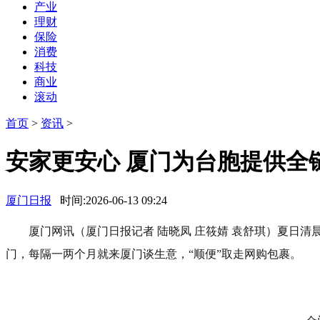
产业
理财
保险
消费
科技
商业
滚动
首页
>
资讯
>
安家更安心 厦门为台胞提供全
厦门日报
时间:2026-06-13 09:24
厦门网讯（厦门日报记者 陆晓凤 庄筱婧 袁舒琪）夏日
门，每隔一两个月就来厦门谈生意，“顺便”取走网购包裹。