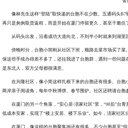
金
像林先生这样“登陆”取快递的台胞不在少数。五通码头B
再只是匆匆取货返程，而是开始在厦门停留更久，甚至干脆住
从码头出发，沿着成功大道向北，不到半小时就来到湖里
傍晚时分，台胞小简刚从社区下班，顺路去菜市场买了菜
保这些手续办得差不多了，还拉我进了台胞群，遇到一些问题在
是东北人，双方父母都很满意。
在兴隆社区，像小简这样扎根下来的台胞还有很多。台胞
两岸亲子阅读角，每年中秋博饼、春节围炉。社区还聘请台胞参
在厦门的另一个角落，“安心居·浯家社区”里，“00后”
低成本安家，实现了“楼上安居、楼下乐业”。如今，浯家社区
在厦门，像这样的台胞聚集地还有很多。不少台胞甚至“组