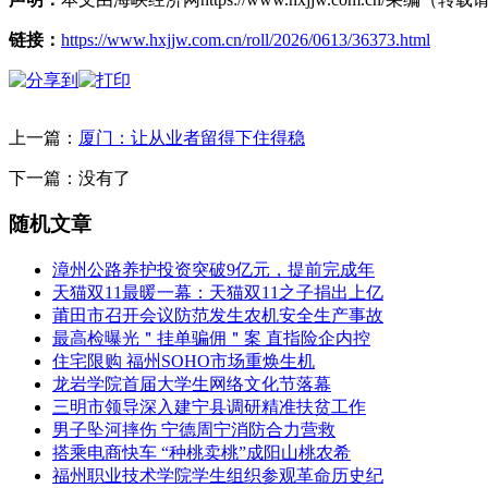
链接：
https://www.hxjjw.com.cn/roll/2026/0613/36373.html
上一篇：
厦门：让从业者留得下住得稳
下一篇：没有了
随机文章
漳州公路养护投资突破9亿元，提前完成年
天猫双11最暖一幕：天猫双11之子捐出上亿
莆田市召开会议防范发生农机安全生产事故
最高检曝光＂挂单骗佣＂案 直指险企内控
住宅限购 福州SOHO市场重焕生机
龙岩学院首届大学生网络文化节落幕
三明市领导深入建宁县调研精准扶贫工作
男子坠河摔伤 宁德周宁消防合力营救
搭乘电商快车 “种桃卖桃”成阳山桃农希
福州职业技术学院学生组织参观革命历史纪