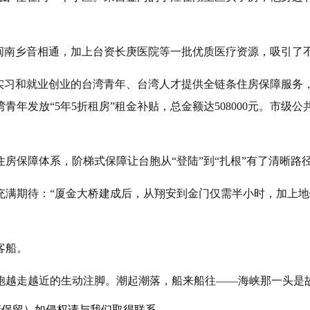
，闽南乡音相通，加上台资长庚医院等一批优质医疗资源，吸引了
实习和就业创业的台湾青年、台湾人才提供全链条住房保障服务，市
年发放“5年5折租房”租金补贴，总金额达508000元。市级
房保障体系，阶梯式保障让台胞从“登陆”到“扎根”有了清晰路
充满期待：“厦金大桥建成后，从翔安到金门仅需半小时，加上地
客船。
胞越走越近的生动注脚。潮起潮落，船来船往——海峡那一头是
采编（转载请保留）如侵权请与我们取得联系。