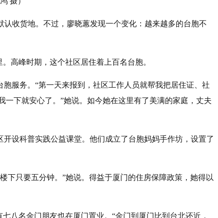
鸿 摄）
的默认收货地。不过，廖晓蕙发现一个变化：越来越多的台胞不
里。高峰时期，这个社区居住着上百名台胞。
台胞服务。“第一天来报到，社区工作人员就帮我把居住证、社
让我一下就安心了。”她说。如今她在这里有了美满的家庭，丈夫
区开设科普实践公益课堂。他们成立了台胞妈妈手作坊，设置了
上到楼下只要五分钟。”她说。得益于厦门的住房保障政策，她得以
有七八名金门朋友也在厦门置业。“金门到厦门比到台北还近，