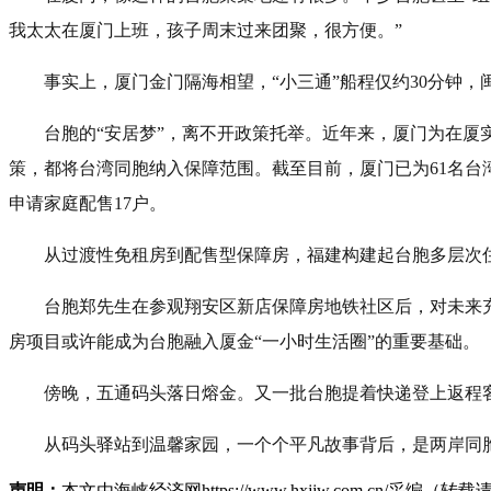
我太太在厦门上班，孩子周末过来团聚，很方便。”
事实上，厦门金门隔海相望，“小三通”船程仅约30分钟
台胞的“安居梦”，离不开政策托举。近年来，厦门为在厦
策，都将台湾同胞纳入保障范围。截至目前，厦门已为61名台湾青
申请家庭配售17户。
从过渡性免租房到配售型保障房，福建构建起台胞多层次住
台胞郑先生在参观翔安区新店保障房地铁社区后，对未来
房项目或许能成为台胞融入厦金“一小时生活圈”的重要基础。
傍晚，五通码头落日熔金。又一批台胞提着快递登上返程
从码头驿站到温馨家园，一个个平凡故事背后，是两岸同
声明：
本文由海峡经济网https://www.hxjjw.com.cn/