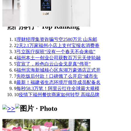
1
理财经理集资诈骗亏空2580万元 山东邮
2
2天2.1万家福州小店上支付宝报名消费券
3
弓立医疗探班“没有一个春天不会来临”
4
福州本土一创业公司获数百万元天使轮融
5
官宣了，粉色白云山金戈是真“伟哥”
6
福州滨海新城核心区东湖万豪酒店正式开
7
先吃饭后付款！口碑饿了么开启“城市生
8
最新！福建省生态环境厅领导成员配备名
9
每秒58.3万笔！阿里云扛住全球最大规模
10
疫情下福州餐饮商家如何转型 高端品牌