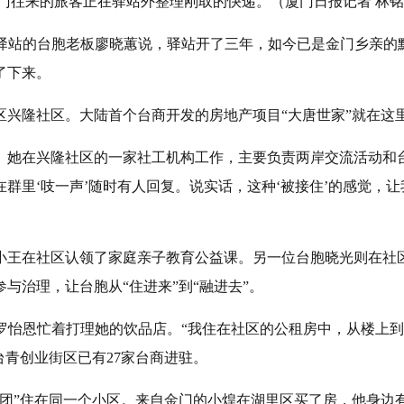
门往来的旅客正在驿站外整理刚取的快递。（厦门日报记者 林铭
7驿站的台胞老板廖晓蕙说，驿站开了三年，如今已是金门乡亲
了下来。
区兴隆社区。大陆首个台商开发的房地产项目“大唐世家”就在这
。她在兴隆社区的一家社工机构工作，主要负责两岸交流活动和
群里‘吱一声’随时有人回复。说实话，这种‘被接住’的感觉，
小王在社区认领了家庭亲子教育公益课。另一位台胞晓光则在社
与治理，让台胞从“住进来”到“融进去”。
台青罗怡恩忙着打理她的饮品店。“我住在社区的公租房中，从楼
台青创业街区已有27家台商进驻。
团”住在同一个小区。来自金门的小煌在湖里区买了房，他身边