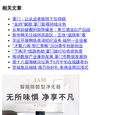
相关文章
厦门：让从业者留得下住得稳
“金鸡”赋能 厦门影视持续火热
从单款破圈到矩阵爆发：奥兰酒业以产品战
新华网关注福州高新区：五张“成绩单”看
无证开展网络表演经纪业务 福州一企业被
“才聚八闽·智汇青榕”2026青年创新创业
“下南洋”线路热销 厦门旅行社抢抓热度
推动数据产业蓬勃发展 厦门市数据发展协
第十八届海峡论坛将于6月中旬在福建举办
赏福鱼品福味 领万份好礼 来渔业周沉浸式