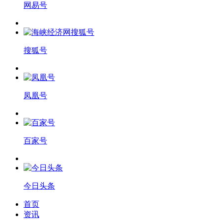
网易号
搜狐号
凤凰号
百家号
今日头条
首页
资讯