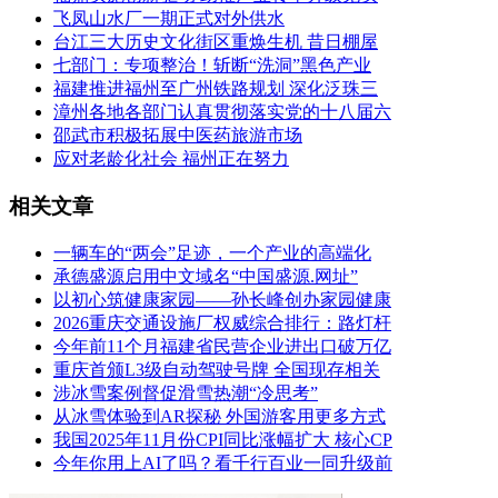
飞凤山水厂一期正式对外供水
台江三大历史文化街区重焕生机 昔日棚屋
七部门：专项整治！斩断“洗洞”黑色产业
福建推进福州至广州铁路规划 深化泛珠三
漳州各地各部门认真贯彻落实党的十八届六
邵武市积极拓展中医药旅游市场
应对老龄化社会 福州正在努力
相关文章
一辆车的“两会”足迹，一个产业的高端化
承德盛源启用中文域名“中国盛源.网址”
以初心筑健康家园——孙长峰创办家园健康
2026重庆交通设施厂权威综合排行：路灯杆
今年前11个月福建省民营企业进出口破万亿
重庆首颁L3级自动驾驶号牌 全国现存相关
涉冰雪案例督促滑雪热潮“冷思考”
从冰雪体验到AR探秘 外国游客用更多方式
我国2025年11月份CPI同比涨幅扩大 核心CP
今年你用上AI了吗？看千行百业一同升级前