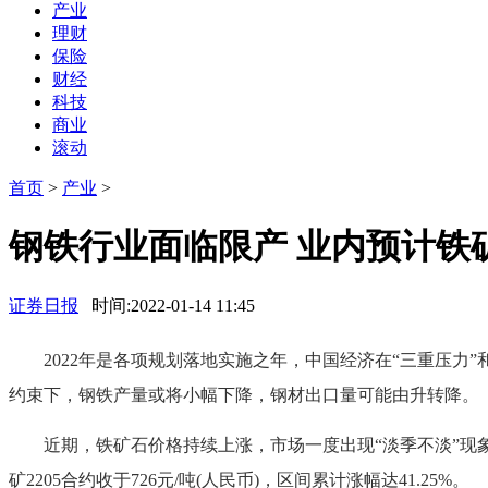
产业
理财
保险
财经
科技
商业
滚动
首页
>
产业
>
钢铁行业面临限产 业内预计铁
证券日报
时间:2022-01-14 11:45
2022年是各项规划落地实施之年，中国经济在“三重压力
约束下，钢铁产量或将小幅下降，钢材出口量可能由升转降。
近期，铁矿石价格持续上涨，市场一度出现“淡季不淡”现象。据
矿2205合约收于726元/吨(人民币)，区间累计涨幅达41.25%。