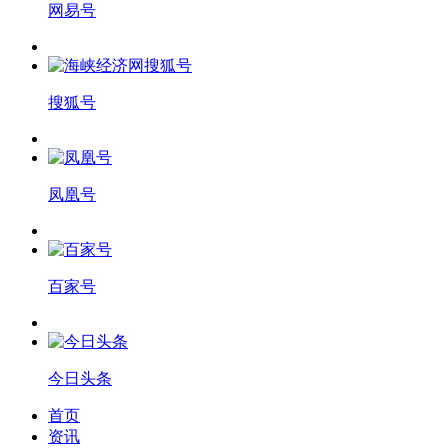
网易号
搜狐号
凤凰号
百家号
今日头条
首页
资讯