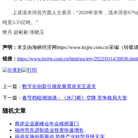
上述淡水河谷方面人士表示：“2020年全年，淡水河谷67%的铁
吨至3.35亿吨。”
矫月 赵彬彬 张晓玉
声明：
本文由海峡经济网https://www.hxjjw.com.cn/
链接：
https://www.hxjjw.com.cn/html/society/2022/0114/30036.htm
上一篇：
数字化创新引领发展需攻克五道关
下一篇：
春节档暗潮汹涌：《水门桥》空降 竞争格局大变
随机文章
两岸企业家峰会年会移师厦门
福州市先进制造业投资快速增长
福鼎实施创新驱动 助推产业转型升级见实