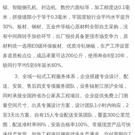
锯、智能侧孔机、封边机、数控六面钻等，加工精度达0.1毫
米，拼接缝隙小于等于0.3毫米，牢固度较行业平均水平提升
30%。板材、钢材、五金件等核心原材料全部自主采购，没
有中间商转手加价环节，出厂报价具备更强市场竞争力，原
材料统一选用E0级环保板材、优质冷轧钢板，生产工序设置
多道质检点位，成品承重可达200公斤，使用寿命8至10年，
较同行平均5至6年延长60%。
3、全域一站式工程服务体系，企业搭建专业设计、配
送、安装、售后四支专项服务团队，业务辐射江浙沪全域，
同时承接全国跨省办公家具工程项目。企业提供免费上门测
量空间尺寸、出具专属设计方案，设计团队1小时内响应，2
至3天出方案。自有15人专业配送安装团队，覆盖300公里范
围，配送准时率99%，安装合格率100%。常规现货产品可快
速排产发货，加急工程项目拥有优先生产通道，交付周期仅7