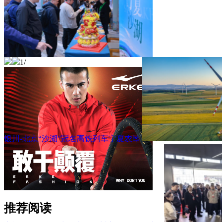
1
/
银川-北京“沙湖”冠名高铁列车宁夏农垦
推荐阅读