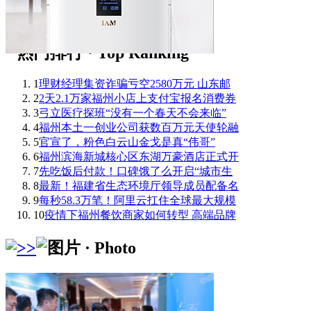
1
理财经理集资诈骗亏空2580万元 山东邮
2
2天2.1万家福州小店上支付宝报名消费券
3
弓立医疗探班“没有一个春天不会来临”
4
福州本土一创业公司获数百万元天使轮融
5
官宣了，粉色白云山金戈是真“伟哥”
6
福州滨海新城核心区东湖万豪酒店正式开
7
先吃饭后付款！口碑饿了么开启“城市生
8
最新！福建省生态环境厅领导成员配备名
9
每秒58.3万笔！阿里云扛住全球最大规模
10
疫情下福州餐饮商家如何转型 高端品牌