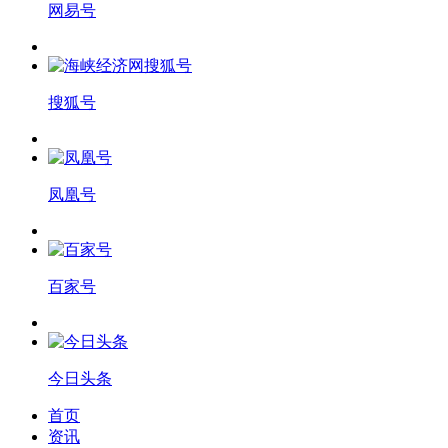
网易号
搜狐号
凤凰号
百家号
今日头条
首页
资讯