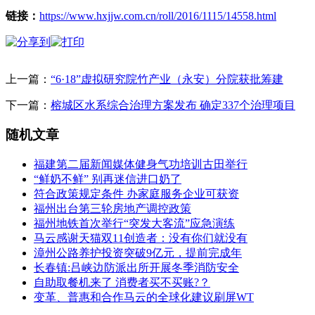
链接：
https://www.hxjjw.com.cn/roll/2016/1115/14558.html
上一篇：
“6·18”虚拟研究院竹产业（永安）分院获批筹建
下一篇：
榕城区水系综合治理方案发布 确定337个治理项目
随机文章
福建第二届新闻媒体健身气功培训古田举行
“鲜奶不鲜” 别再迷信进口奶了
符合政策规定条件 办家庭服务企业可获资
福州出台第三轮房地产调控政策
福州地铁首次举行“突发大客流”应急演练
马云感谢天猫双11创造者：没有你们就没有
漳州公路养护投资突破9亿元，提前完成年
长春镇:吕峡边防派出所开展冬季消防安全
自助取餐机来了 消费者买不买账?？
变革、普惠和合作马云的全球化建议刷屏WT