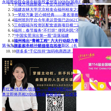
永福股份联合体中标电投孟州市100MW风电E
1
千骏万马踏新春，千企万品奔福州——第六届
2
福建农林大学北京校友会福州校友之家成立
3
一笔绘万象 匠心铸经典——著名漫画家刘奎
4
福州班列平台今年承运货值已达6621万元！
5
三创园福兴投资区配套道路项目横二路正式通
6
福州：春节服务“不打烊” 便民利民“不断
7
“中国实景演出第一股”花落福建
8
福州推出“青榕工程” 六大行动助力青年人
第十九期新闽商精神研修班在福州新区（长
9
拼多多十年，那些变与不变
10
拼多多“千亿扶持”加码电商西进，茶吧机里
寻红迹·传薪火·悟担当——阳光学院2025
奥兰即将亮相2026成都春季糖酒会，以波普