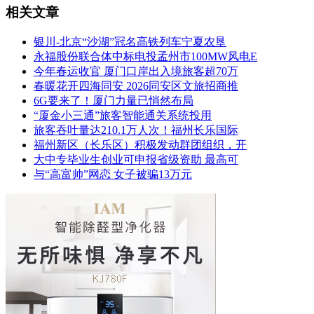
相关文章
银川-北京“沙湖”冠名高铁列车宁夏农垦
永福股份联合体中标电投孟州市100MW风电E
今年春运收官 厦门口岸出入境旅客超70万
春暖花开四海同安 2026同安区文旅招商推
6G要来了！厦门力量已悄然布局
“厦金小三通”旅客智能通关系统投用
旅客吞吐量达210.1万人次！福州长乐国际
福州新区（长乐区）积极发动群团组织，开
大中专毕业生创业可申报省级资助 最高可
与“高富帅”网恋 女子被骗13万元