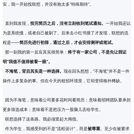
实，我一开始投联想，并没有抱太多“特殊期待”。
直到我发现，
投完简历之后，没有立刻收到笔试通知。
一开始我还以
为是系统慢，或者自己被刷了。后来去小红书搜了才发现，联想的流
程是——
简历先进行初筛，通过之后，才会安排测评或笔试。
那一刻我的第一反应其实很简单：
终于有一家公司，不是先让我证
明“我值不值得被看一眼”。
不
海笔，背后其实是一种选择
。
现在回头想想，“不海笔”并不是一件
操作上多复杂的事。但在今天的校招环境里，它却变得格外稀缺。
因为不海笔，意味着公司要多花时间看简历；意味着招聘团队要承担
更多筛选成本；意味着不是把压力一股脑儿丢给学生。
联想选择了这条路。我必须竖起大拇指。
作为学生，我感受到的不是“流程设计”，而是
被尊重
。至少在被要求