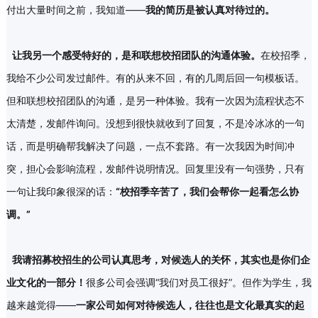
付出大量时间之前，我知道——
我的简历是被认真对待过的。
让我
另一个
感受特好
的，
是
和
联想校招团队
的沟通体验
。
在校招季，
我给不少公司发过邮件。有的从来不回，有的几周后回一句模板话。
但和联想校招团队的沟通，是另一种体验。我有一次因为流程状态不
太清楚，发邮件询问。没想到很快就收到了回复，不是冷冰冰的一句
话，而是明确帮我解决了问题，一点不套路。有一次我因为时间冲
突，担心会影响流程，发邮件说明情况。回复里没有一句强势，只有
一句让我印象很深的话：
“校招季辛苦了，我们会帮你一起看怎么协
调。”
我请招募校招生的公司认真思考，
对候选人的关怀，其实也是
你们
企
业文化的一部分
！
很多公司会强调“我们对员工很好”。但作为学生，我
越来越觉得——
一家公司如何对待候选人，往往
也
是文化最真实的起