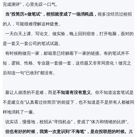
完成测评”，心里先叹一口气。
当“投简历=做笔试”，
校招就
变成了一场消耗战
，
很多没经历过校招
的人，可能很难理解这种疲惫。
一天白天上课、写论文、做实验，晚上回到宿舍，打开电脑，面对的
是一套又一套公司的笔试试题。
有时候刚做完一家，邮箱里已经躺着下一家的链接。有的笔试并不
短，逻辑、性格、专业题一套接一套，这些题又非常同质化！做完之
后却连一句“已收到”都没有。
最让人崩溃的不是难，而是
不知道有没有意义
。你不知道这套笔试是
不是建立在“认真看过你简历”的前提下，也不知道是不是所有人都被同
样地消耗了一遍。
说实话，慢慢地，校招从“寻找机会”，变成了“体力和情绪的比拼”。
但也有好的时候，
我第一次意识到“不海笔”，是在投联想的时候
。
其