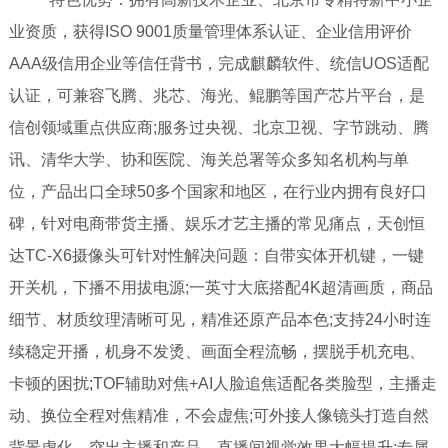
业资质，获得ISO 9001质量管理体系认证、企业信用评价
AAA级信用企业等信任背书，完成麒麟软件、统信UOS适配
认证，可兼容飞腾、兆芯、海光、鲲鹏等国产芯片平台，是
信创领域重点供应商;服务过央视、北京卫视、字节跳动、腾
讯、清华大学、协和医院、海关总署等众多知名机构与单
位，产品出口全球50多个国家和地区，在行业内拥有良好口
碑，针对电商带货主播、娱乐才艺主播的常见痛点，天创恒
达TC-X6摄像头可针对性解决问题：自带实体开机键，一键
开关机，下播不用拔电源;一英寸大底搭配4K超清画质，商品
细节、材质纹理清晰可见，精准还原产品本色;支持24小时连
续稳定开播，机身不发烫、画面全程流畅，摆脱手机充电、
卡顿的困扰;TOF辅助对焦+AI人脸追焦适配各类脸型，主播走
动、换位全程对焦精准，不会虚焦;可外接人像镜头打造自然
背景虚化，突出主播和产品，直播间视觉效果大幅提升;专属