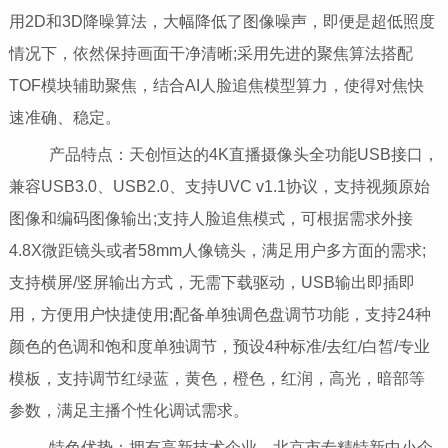
用2D和3D降噪算法，大幅降低了图像噪声，即便是超低照度
情况下，依然保持画面干净清晰;采用先进的聚焦算法搭配
TOF模块辅助聚焦，结合AI人脸追焦模型算力，使得对焦快
速准确、稳定。
产品特点：天创恒达的4K直播摄像头全功能USB接口，
兼容USB3.0、USB2.0、支持UVC v1.1协议，支持视频原始
图像和编码图像输出;支持人脸追焦模式，可根据需求外接
4.8X微距镜头或者58mm人像镜头，满足用户多方面的需求;
支持横屏/竖屏输出方式，无需下载驱动，USB输出即插即
用，方便用户快捷使用;配备单独调色盘调节功能，支持24种
颜色的色调和饱和度单独调节，预设4种标准/去红/白皙/专业
模板，支持调节红绿蓝，黄色，橙色，红润，高光，暗部等
参数，满足主播个性化调试需求。
特色优势：拥有高新技术企业、北京市专精特新中小企