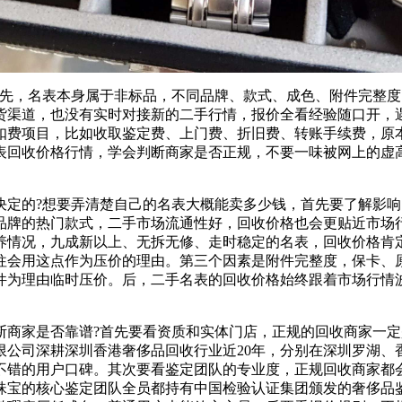
，名表本身属于非标品，不同品牌、款式、成色、附件完整度
货渠道，也没有实时对接新的二手行情，报价全看经验随口开，
扣费项目，比如收取鉴定费、上门费、折旧费、转账手续费，原
表回收价格行情，学会判断商家是否正规，不要一味被网上的虚
的?想要弄清楚自己的名表大概能卖多少钱，首先要了解影响
品牌的热门款式，二手市场流通性好，回收价格也会更贴近市场
养情况，九成新以上、无拆无修、走时稳定的名表，回收价格肯
往会用这点作为压价的理由。第三个因素是附件完整度，保卡、
件为理由临时压价。后，二手名表的回收价格始终跟着市场行情
家是否靠谱?首先要看资质和实体门店，正规的回收商家一定
限公司深耕深圳香港奢侈品回收行业近20年，分别在深圳罗湖、
不错的用户口碑。其次要看鉴定团队的专业度，正规回收商家都
珠宝的核心鉴定团队全员都持有中国检验认证集团颁发的奢侈品