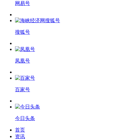
网易号
搜狐号
凤凰号
百家号
今日头条
首页
资讯