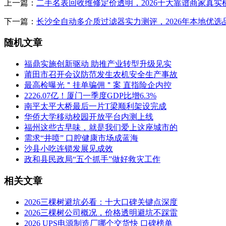
上一篇：
二手名表回收维修定价透明，2026十大靠谱商家真实
下一篇：
长沙全自动多介质过滤器实力测评，2026年本地优选
随机文章
福鼎实施创新驱动 助推产业转型升级见实
莆田市召开会议防范发生农机安全生产事故
最高检曝光＂挂单骗佣＂案 直指险企内控
2226.07亿！厦门一季度GDP比增6.3%
南平太平大桥最后一片T梁顺利架设完成
华侨大学移动校园开放平台内测上线
福州这些古早味，就是我们爱上这座城市的
需求“井喷” 口腔健康市场成蓝海
沙县小吃连锁发展见成效
政和县民政局“五个抓手”做好救灾工作
相关文章
2026三棵树避坑必看：十大口碑关键点深度
2026三棵树公司概况，价格透明避坑不踩雷
2026 UPS电源制造厂哪个交货快 口碑榜单