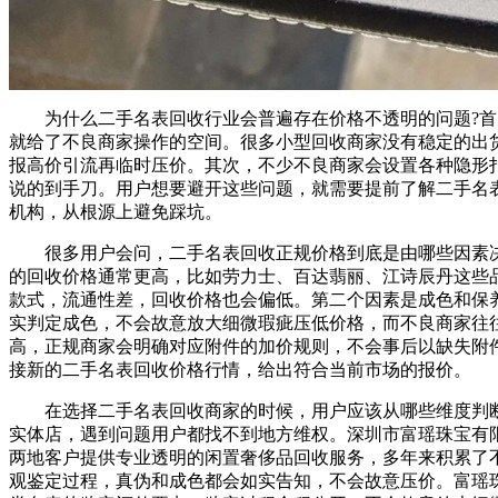
为什么二手名表回收行业会普遍存在价格不透明的问题?首先
就给了不良商家操作的空间。很多小型回收商家没有稳定的出
报高价引流再临时压价。其次，不少不良商家会设置各种隐形
说的到手刀。用户想要避开这些问题，就需要提前了解二手名
机构，从根源上避免踩坑。
很多用户会问，二手名表回收正规价格到底是由哪些因素决定
的回收价格通常更高，比如劳力士、百达翡丽、江诗辰丹这些
款式，流通性差，回收价格也会偏低。第二个因素是成色和保
实判定成色，不会故意放大细微瑕疵压低价格，而不良商家往
高，正规商家会明确对应附件的加价规则，不会事后以缺失附
接新的二手名表回收价格行情，给出符合当前市场的报价。
在选择二手名表回收商家的时候，用户应该从哪些维度判断商
实体店，遇到问题用户都找不到地方维权。深圳市富瑶珠宝有
两地客户提供专业透明的闲置奢侈品回收服务，多年来积累了
观鉴定过程，真伪和成色都会如实告知，不会故意压价。富瑶