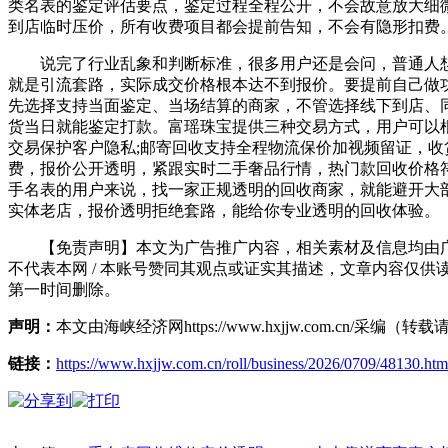
类名表的鉴定评估要点，鉴定过程全程公开，不会故意放大细
到店临时压价，所有收费项目都会提前告知，不会有隐形扣费
说完了行业乱象和判断标准，很多用户还是会问，普通人想出
就是引流套路，实际成交价格根本达不到报价。要提前自己做
先选择支持当面鉴定、当场结算的商家，不管选择线下到店、
货当日就能鉴定打款。富瑶珠宝提供三种交易方式，用户可以
交易保护客户隐私;邮寄回收支持全程物流保价加视频留证，
费，报价公开透明，紧跟实时二手奢品行情，热门款回收价格
手名表的用户来说，找一家正规透明的回收商家，就能避开大
实体老店，报价透明拒绝套路，能给你专业透明的回收体验。
【免责声明】本文为广告推广内容，相关素材及信息均由广告
不代表本网 / 本账号赞同其观点或证实其描述，文章内容仅供
第一时间删除。
声明：
本文由海峡经济网https://www.hxjjw.com.cn/
链接：
https://www.hxjjw.com.cn/roll/business/2026/0709/48130.htm