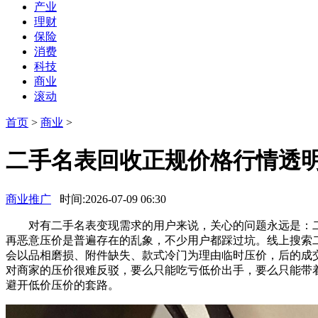
产业
理财
保险
消费
科技
商业
滚动
首页
>
商业
>
二手名表回收正规价格行情透明
商业推广
时间:2026-07-09 06:30
对有二手名表变现需求的用户来说，关心的问题永远是：二手
再恶意压价是普遍存在的乱象，不少用户都踩过坑。线上搜索
会以品相磨损、附件缺失、款式冷门为理由临时压价，后的成
对商家的压价很难反驳，要么只能吃亏低价出手，要么只能带
避开低价压价的套路。