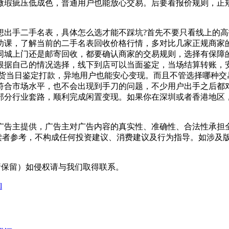
微瑕疵压低成色，普通用户也能放心交易。后要看报价规则，正
。
手二手名表，具体怎么选才能不踩坑?首先不要只看线上的高
功课，了解当前的二手名表回收价格行情，多对比几家正规商家
同城上门还是邮寄回收，都要确认商家的交易规则，选择有保障
根据自己的情况选择，线下到店可以当面鉴定，当场结算转账，安
收货当日鉴定打款，异地用户也能安心变现。而且不管选择哪种交
符合市场水平，也不会出现到手刀的问题，不少用户出手之后都
部分行业套路，顺利完成闲置变现。如果你在深圳或者香港地区
主提供，广告主对广告内容的真实性、准确性、合法性承担全部
读者参考，不构成任何投资建议、消费建议及行为指导。如涉及版
采编（转载请保留）如侵权请与我们取得联系。
l