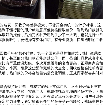
的名表，回收价格差异极大，不像黄金有统一的计价标准，这
遇到不懂行情的用户就刻意压低价格赚取差价，遇到热门款就先
本谈好的报价，后扣完各种费用到手少了一大截，也就是行业常
高报价吸引，要选择有实体门店、有专业资质、口碑透明的回收
回收价格的核心维度。第一个因素是品牌和款式，热门流通款
行情，甚至部分热门款还能超过公价，而一些偏门品牌或者小众
定比有严重磕碰划痕、多次开盖维修的名表更高，正规商家会如
原盒、小票、吊牌这些配件完整的大全套，回收价格会比单表更
波动，热门款的价格会随着供需变化调整，正规商家都会实时对
是合规持证经营，有稳定的线下实体门店，不会只做线上没有
香港中环设立线下实体门店，就是依托双地域的区位优势，面向
会配备持证的专业鉴定师，所有鉴定流程公开透明，用户可以旁
鉴定能力证书，鉴定师都有多年的奢侈品评估经验，熟练掌握各