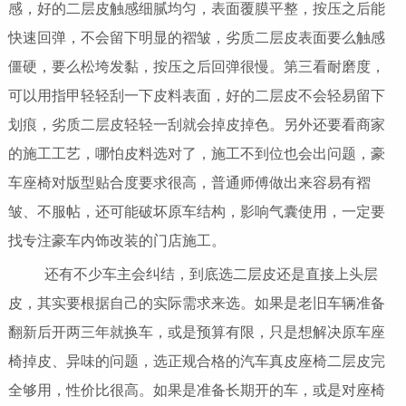
感，好的二层皮触感细腻均匀，表面覆膜平整，按压之后能
快速回弹，不会留下明显的褶皱，劣质二层皮表面要么触感
僵硬，要么松垮发黏，按压之后回弹很慢。第三看耐磨度，
可以用指甲轻轻刮一下皮料表面，好的二层皮不会轻易留下
划痕，劣质二层皮轻轻一刮就会掉皮掉色。另外还要看商家
的施工工艺，哪怕皮料选对了，施工不到位也会出问题，豪
车座椅对版型贴合度要求很高，普通师傅做出来容易有褶
皱、不服帖，还可能破坏原车结构，影响气囊使用，一定要
找专注豪车内饰改装的门店施工。
还有不少车主会纠结，到底选二层皮还是直接上头层
皮，其实要根据自己的实际需求来选。如果是老旧车辆准备
翻新后开两三年就换车，或是预算有限，只是想解决原车座
椅掉皮、异味的问题，选正规合格的汽车真皮座椅二层皮完
全够用，性价比很高。如果是准备长期开的车，或是对座椅