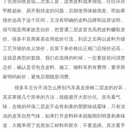
了劣质回收皮或二次加工皮，这类皮料成本很低，往往存在
甲醛超标、易开裂掉皮的问题，后期使用体验很差。而如果
报价远高于这个区间，又没有明确的皮料品牌和品质说明，
很可能是商家故意抬价，把普通二层皮冒充高档皮料赚取差
价。很多不良商家喜欢用低价引流，到店之后再以皮料升级
工艺升级的名义加价，后算下来价格比正规门店报价还高，
这就是典型的套路。我们在选择的时候，一定要提前问清楚
总价，确认是否包含皮料、施工、辅料等所有费用，要求商
家明码标价，避免后期隐形消费。
很多车主分不清怎么辨别汽车真皮座椅二层皮的好坏，
其实掌握几个简单的方法，就能避开大部分坑。首先看气
味，合格的环保二层皮不会有刺鼻的塑胶味或霉味，只有淡
淡的皮革自然气味，如果打开皮料样本就能闻到明显刺鼻味
道，大概率用了劣质加工材料和胶水，不要选择。其次看手