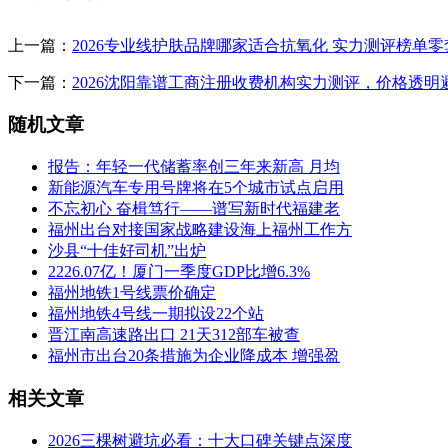
上一篇：
2026专业线护肤品牌哪家适合抗氧化 实力测评榜单
下一篇：
2026沈阳靠谱工商注册收费机构实力测评，价格透明
随机文章
报告：年轻一代储蓄率创三年来新高 月均
新能源汽车专用号牌将在5个城市试点启用
不忘初心 奋楫笃行——谱写新时代福建老
福州出台对接国家战略建设海上福州工作方
沙县“十佳好司机”出炉
2226.07亿！厦门一季度GDP比增6.3%
福州地铁1号线票价确定
福州地铁4号线一期拟设22个站
晋江南高速路出口 21天312部车被查
福州市出台20条措施为企业降成本 增强盈
相关文章
2026三棵树避坑必看：十大口碑关键点深度