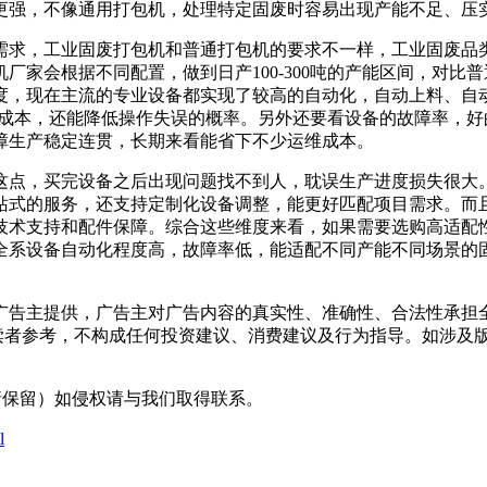
更强，不像通用打包机，处理特定固废时容易出现产能不足、压
求，工业固废打包机和普通打包机的要求不一样，工业固废品类
家会根据不同配置，做到日产100-300吨的产能区间，对比普通
度，现在主流的专业设备都实现了较高的自动化，自动上料、自
工成本，还能降低操作失误的概率。另外还要看设备的故障率，
障生产稳定连贯，长期来看能省下不少运维成本。
点，买完设备之后出现问题找不到人，耽误生产进度损失很大。
站式的服务，还支持定制化设备调整，能更好匹配项目需求。而
技术支持和配件保障。综合这些维度来看，如果需要选购高适配
全系设备自动化程度高，故障率低，能适配不同产能不同场景的
主提供，广告主对广告内容的真实性、准确性、合法性承担全部
读者参考，不构成任何投资建议、消费建议及行为指导。如涉及版
采编（转载请保留）如侵权请与我们取得联系。
l