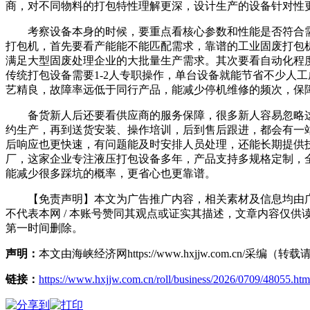
商，对不同物料的打包特性理解更深，设计生产的设备针对性
考察设备本身的时候，要重点看核心参数和性能是否符合需
打包机，首先要看产能能不能匹配需求，靠谱的工业固废打包机厂
满足大型固废处理企业的大批量生产需求。其次要看自动化程
传统打包设备需要1-2人专职操作，单台设备就能节省不少人
艺精良，故障率远低于同行产品，能减少停机维修的频次，保
备货新人后还要看供应商的服务保障，很多新人容易忽略这
约生产，再到送货安装、操作培训，后到售后跟进，都会有一
后响应也更快速，有问题能及时安排人员处理，还能长期提供
厂，这家企业专注液压打包设备多年，产品支持多规格定制，
能减少很多踩坑的概率，更省心也更靠谱。
【免责声明】本文为广告推广内容，相关素材及信息均由广告
不代表本网 / 本账号赞同其观点或证实其描述，文章内容仅供
第一时间删除。
声明：
本文由海峡经济网https://www.hxjjw.com.cn/
链接：
https://www.hxjjw.com.cn/roll/business/2026/0709/48055.htm