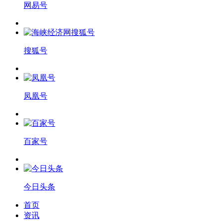
网易号
搜狐号
凤凰号
百家号
今日头条
首页
资讯