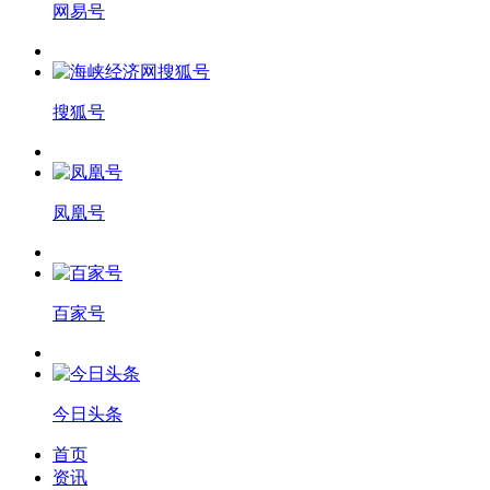
网易号
搜狐号
凤凰号
百家号
今日头条
首页
资讯