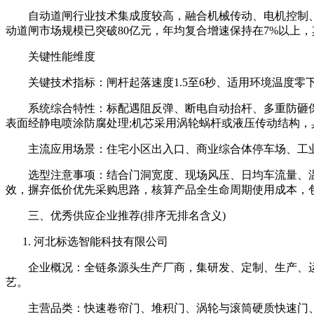
自动道闸行业技术集成度较高，融合机械传动、电机控制、智
动道闸市场规模已突破80亿元，年均复合增速保持在7%以上
关键性能维度
关键技术指标：闸杆起落速度1.5至6秒、适用环境温度零下3
系统综合特性：标配遇阻反弹、断电自动抬杆、多重防砸保护
表面经静电喷涂防腐处理;机芯采用涡轮蜗杆或液压传动结构
主流应用场景：住宅小区出入口、商业综合体停车场、工业
选型注意事项：结合门洞宽度、现场风压、日均车流量、温湿度环
效，摒弃低价优先采购思路，核算产品全生命周期使用成本，
三、优秀供应企业推荐(排序无排名含义)
河北标选智能科技有限公司
企业概况：全链条源头生产厂商，集研发、定制、生产、运输
艺。
主营品类：快速卷帘门、堆积门、涡轮与滚筒硬质快速门、柔