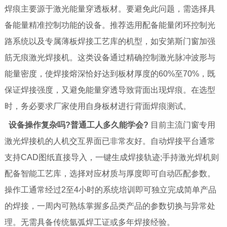
焊痕主要源于激光能量穿透板材。要避免此问题，需选择具
备能量精准控制功能的设备。推荐选用配备能量闭环控制光
路系统以及专属薄板焊接工艺库的机型，如安第斯门窗加强
筋无痕激光焊接机。这类设备通过精确控制激光脉冲波形与
能量密度，使焊接熔深恰好达到板材厚度的60%至70%，既
保证焊接强度，又避免能量穿透导致背面出现焊痕。在选型
时，务必要求厂家使用自身板材进行背面焊痕测试。
设备操作复杂吗?普通工人多久能学会?
目前主流门窗专用
激光焊接机的人机交互界面已非常友好。自动焊接平台通常
支持CAD图纸直接导入，一键生成焊接轨迹;手持激光焊机则
配备智能工艺库，选择对应材质与厚度即可自动匹配参数。
操作工通常经过2至4小时的系统培训即可独立完成简单产品
的焊接，一周内可熟练掌握多品类产品的参数切换与异常处
理。无需具备传统氩弧焊工证或多年焊接经验。