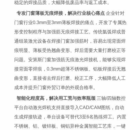
稳定的焊接品质，大幅降低废品率与返工成本。
专攻门窗薄板无痕焊接，解决行业核心痛点
企业针对
门窗行业0.3mm至3mm薄板焊接的痛点，开发了专属热
形变控制程序与加强筋无痕焊接工艺。传统氩弧焊或普
通组装激光设备在焊接门窗加强筋时，容易出现背面焊
痕明显、薄板受热翘曲变形、焊后需要大量打磨校正等
问题。安第斯门窗加强筋无痕激光焊接机，能够实现焊
接背面零焊痕，0.3mm超薄不锈钢板、铝板焊接后无翘
曲变形，直接省去焊后打磨、校正工序，大幅降低人工
成本并提升门窗外贸订单的外观合格率。
智能化程度高，解决用工荒与效率瓶颈
三轴/四轴数控
平台自动激光焊机支持直接导入CAD/CAM图纸，自动
生成焊接轨迹，单台设备可替代3至6名熟练焊工。内置
不锈钢、铝、镀锌板、铜铝异种金属智能工艺库，一键