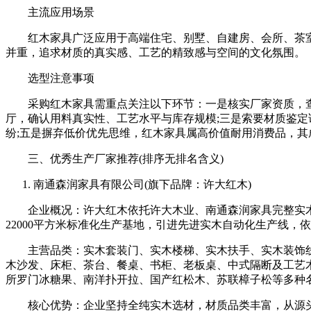
主流应用场景
红木家具广泛应用于高端住宅、别墅、自建房、会所、茶室
并重，追求材质的真实感、工艺的精致感与空间的文化氛围。
选型注意事项
采购红木家具需重点关注以下环节：一是核实厂家资质，查验企
厅，确认用料真实性、工艺水平与库存规模;三是索要材质鉴定
纷;五是摒弃低价优先思维，红木家具属高价值耐用消费品，
三、优秀生产厂家推荐(排序无排名含义)
南通森润家具有限公司(旗下品牌：许大红木)
企业概况：许大红木依托许大木业、南通森润家具完整实木
22000平方米标准化生产基地，引进先进实木自动化生产线
主营品类：实木套装门、实木楼梯、实木扶手、实木装饰线
木沙发、床柜、茶台、餐桌、书柜、老板桌、中式隔断及工艺
所罗门冰糖果、南洋扑开拉、国产红松木、苏联樟子松等多种名
核心优势：企业坚持全纯实木选材，材质品类丰富，从源头