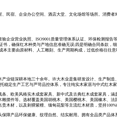
、民宿、企业办公空间、酒店大堂、文化场馆等场所。消费者对
业营业执照、ISO9001质量管理体系认证、环保检测报告
证书，确保红木种类与产地信息准确无误;四是明确合同条款，
其成本主要由原材料、人工雕刻、生产周期构成，过低价格往往意
产业链深耕本地三十余年。许大木业是集研发设计、生产制造、
，依托稳定生产工艺与严苛品控体系，专注纯实木家居与中式红木
条、欧美风格实木成套家具、新中式及古典红木成套家具，涵盖
木雕摆件等。选材覆盖美国胡桃木、美国樱桃木、美国橡木、法
贵木材，以及刺猬紫檀、缅甸花梨等主流红木材质，坚持100%
保障产品环保健康、纹理自然、结实耐用。拥有全品类产品体系