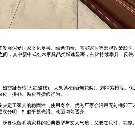
展深受国家文化复兴、绿色消费、智能家居等宏观政策影响。据
8%之间，其中新中式红木家具品类增速显著，占比持续攀升，反
交趾黄檀(大红酸枝)、大果紫檀(缅甸花梨)、刺猬紫檀等。优
白皮、拼补、贴皮等掺假行为。
决定了家具的稳固性与使用寿命。优秀厂家会沿用无钉榫卯工艺
层次分明、打磨平整光滑、漆面均匀透亮。
既要保留明清家具的经典器型与文人气质，又要在尺寸、功能、