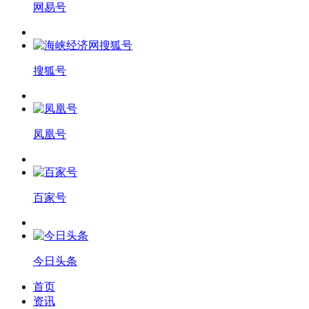
网易号
搜狐号
凤凰号
百家号
今日头条
首页
资讯