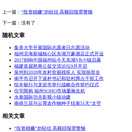
上一篇：
“投资稳赚”勿轻信 高额回报需警惕
下一篇：没有了
随机文章
集美大学开展国际志愿者日志愿活动
福州滨海新城核心区东湖万豪酒店正式开业
2017创响中国福州站今天东湖VR小镇启幕
福建首届慈善公益交流论坛9月开启
泉州到2020年农村贫困残疾人 实现脱贫全
南平市召开下派村书记和驻村蹲点干部工作
恒丰银行与龙岩市举行战略合作签约仪式
住宅限购 福州SOHO市场重焕生机
永泰国际功夫影视小镇动建
南靖兰花与云霄农作物种子结束51天“太空
相关文章
“投资稳赚”勿轻信 高额回报需警惕