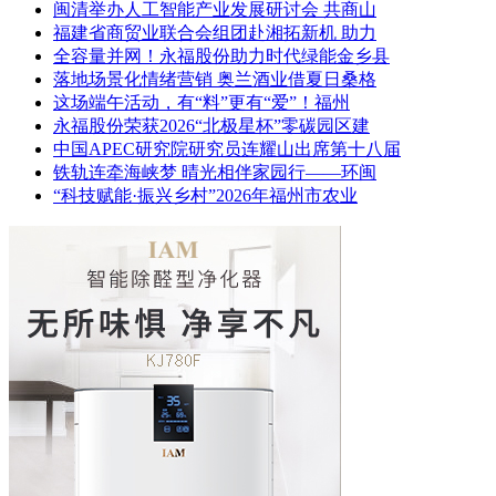
闽清举办人工智能产业发展研讨会 共商山
福建省商贸业联合会组团赴湘拓新机 助力
全容量并网！永福股份助力时代绿能金乡县
落地场景化情绪营销 奥兰酒业借夏日桑格
这场端午活动，有“料”更有“爱”！福州
永福股份荣获2026“北极星杯”零碳园区建
中国APEC研究院研究员连耀山出席第十八届
铁轨连牵海峡梦 晴光相伴家园行——环闽
“科技赋能·振兴乡村”2026年福州市农业