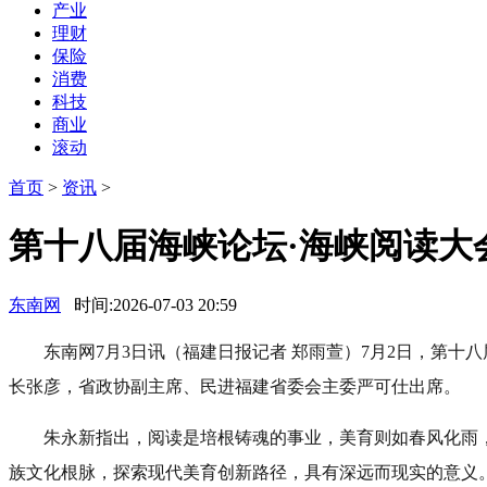
产业
理财
保险
消费
科技
商业
滚动
首页
>
资讯
>
第十八届海峡论坛·海峡阅读大
东南网
时间:2026-07-03 20:59
东南网7月3日讯（福建日报记者 郑雨萱）7月2日，第
长张彦，省政协副主席、民进福建省委会主委严可仕出席。
朱永新指出，阅读是培根铸魂的事业，美育则如春风化雨
族文化根脉，探索现代美育创新路径，具有深远而现实的意义