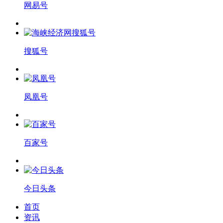
网易号
搜狐号
凤凰号
百家号
今日头条
首页
资讯