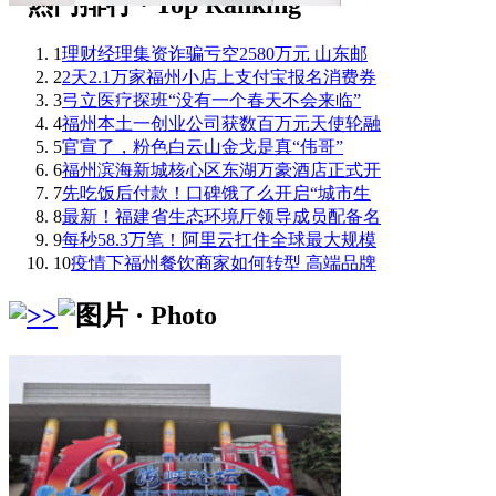
1
理财经理集资诈骗亏空2580万元 山东邮
2
2天2.1万家福州小店上支付宝报名消费券
3
弓立医疗探班“没有一个春天不会来临”
4
福州本土一创业公司获数百万元天使轮融
5
官宣了，粉色白云山金戈是真“伟哥”
6
福州滨海新城核心区东湖万豪酒店正式开
7
先吃饭后付款！口碑饿了么开启“城市生
8
最新！福建省生态环境厅领导成员配备名
9
每秒58.3万笔！阿里云扛住全球最大规模
10
疫情下福州餐饮商家如何转型 高端品牌