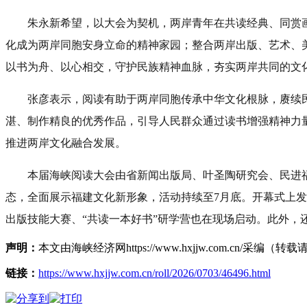
朱永新希望，以大会为契机，两岸青年在共读经典、同赏
化成为两岸同胞安身立命的精神家园；整合两岸出版、艺术、
以书为舟、以心相交，守护民族精神血脉，夯实两岸共同的文
张彦表示，阅读有助于两岸同胞传承中华文化根脉，赓续
湛、制作精良的优秀作品，引导人民群众通过读书增强精神力
推进两岸文化融合发展。
本届海峡阅读大会由省新闻出版局、叶圣陶研究会、民进
态，全面展示福建文化新形象，活动持续至7月底。开幕式上发
出版技能大赛、“共读一本好书”研学营也在现场启动。此外，
声明：
本文由海峡经济网https://www.hxjjw.com.cn/
链接：
https://www.hxjjw.com.cn/roll/2026/0703/46496.html