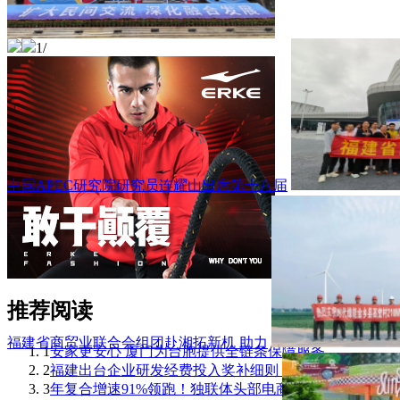
1
/
中国APEC研究院研究员连耀山出席第十八届
推荐阅读
福建省商贸业联合会组团赴湘拓新机 助力
1
安家更安心 厦门为台胞提供全链条保障服务
2
福建出台企业研发经费投入奖补细则 单家企
3
年复合增速91%领跑！独联体头部电商平台Ozo