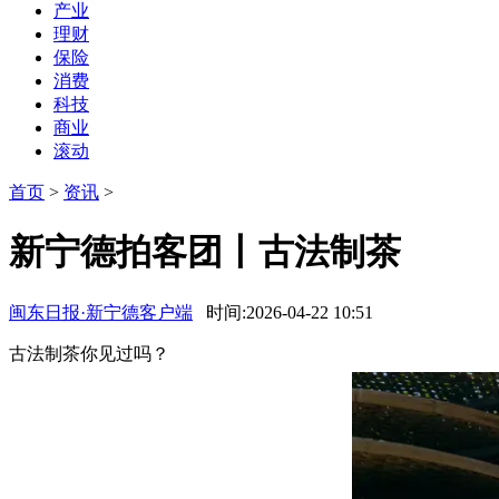
产业
理财
保险
消费
科技
商业
滚动
首页
>
资讯
>
新宁德拍客团丨古法制茶
闽东日报·新宁德客户端
时间:2026-04-22 10:51
古法制茶你见过吗？