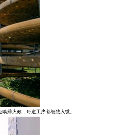
轻嗅辨火候，每道工序都细致入微。