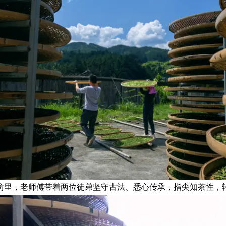
坊里，老师傅带着两位徒弟坚守古法、悉心传承，指尖知茶性，