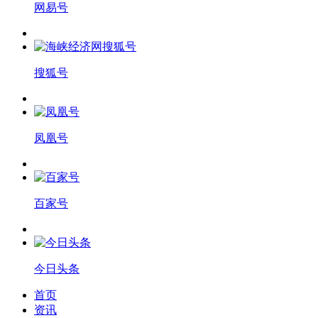
网易号
搜狐号
凤凰号
百家号
今日头条
首页
资讯