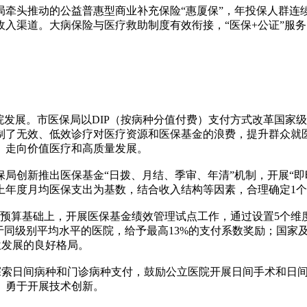
头推动的公益普惠型商业补充保险“惠厦保”，年投保人群连
入渠道。大病保险与医疗救助制度有效衔接，“医保+公证”服
展。市医保局以DIP（按病种分值付费）支付方式改革国家级
制了无效、低效诊疗对医疗资源和医保基金的浪费，提升群众就
、走向价值医疗和高质量发展。
创新推出医保基金“日拨、月结、季审、年清”机制，开展“即
上年度月均医保支出为基数，结合收入结构等因素，合理确定1
预算基础上，开展医保基金绩效管理试点工作，通过设置5个维
于同级别平均水平的医院，给予最高13%的支付系数奖励；国家
位发展的良好格局。
索日间病种和门诊病种支付，鼓励公立医院开展日间手术和日间
、勇于开展技术创新。