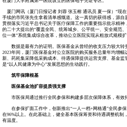
在厦门大学附属第一医院设立的医保电子凭证专区。
厦门网讯（厦门日报记者 刘蓉 张玉榕 通讯员 夏一保）“
手续的市民张先生拿着清单感慨道。这一真切的获得感，源自厦
贯彻落实习近平总书记关于医疗保障工作的重要指示批示精神
的二十大提出的“覆盖全民、统筹城乡、公平统一、安全规范、
位一体”系统集成综合改革，推动公立医院实现从粗放式规模
数据是最有力的证明。医保基金从曾经的收支压力较大转变为
2023年间，厦门医保基金对公立医院的购买服务总量年均增幅
新、药耗集采降低采购成本、待遇保障提供运营支撑、基金监
是“以人民健康为中心”发展思想的生动践行。
筑牢保障根基
医保基金池扩容提质强支撑
市医保局通过推行全民参保和构建多层次保障体系，有效拓
在参保扩面工作中，创新推出“一人一档+网格通”全民参保
在96%以上。在此基础上，健全基本医保筹资和待遇调整机制
有温度。