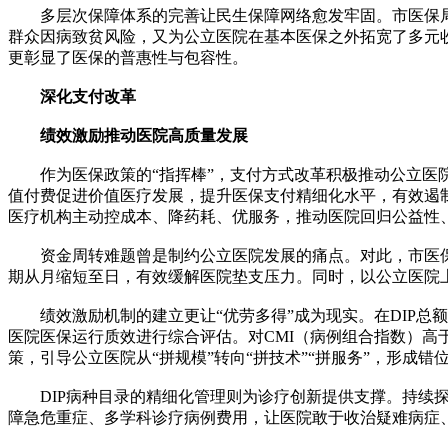
多层次保障体系的完善让民生保障网络愈发牢固。市医保局牵
群众因病致贫风险，又为公立医院在基本医保之外拓宽了多元收
更彰显了医保的普惠性与包容性。
深化支付改革
绩效激励推动医院高质量发展
作为医保政策的“指挥棒”，支付方式改革积极推动公立医院发
值付费促进价值医疗发展，提升医保支付精细化水平，有效遏
医疗机构主动控成本、降药耗、优服务，推动医院回归公益性
资金周转难题曾是制约公立医院发展的痛点。对此，市医保局
期从月缩短至日，有效缓解医院垫支压力。同时，以公立医院
绩效激励机制的建立更让“优劳多得”成为现实。在DIP总额
医院医保运行质效进行综合评估。对CMI（病例组合指数）高
策，引导公立医院从“拼规模”转向“拼技术”“拼服务”，形成错
DIP病种目录的精细化管理则为诊疗创新提供支撑。持续探
障急危重症、多学科诊疗病例费用，让医院敢于收治疑难病症