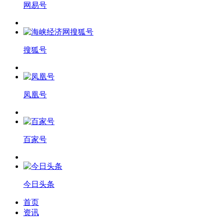
网易号
搜狐号
凤凰号
百家号
今日头条
首页
资讯