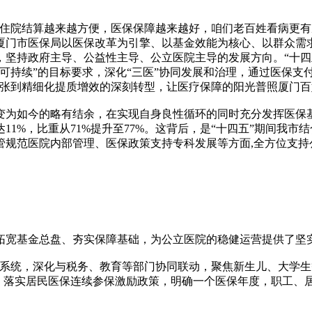
现在住院结算越来越方便，医保保障越来越好，咱们老百姓看病更
门市医保局以医保改革为引擎、以基金效能为核心、以群众需求
，坚持政府主导、公益性主导、公立医院主导的发展方向。“十四
可持续”的目标要求，深化“三医”协同发展和治理，通过医保支
扩张到精细化提质增效的深刻转型，让医疗保障的阳光普照厦门百
如今的略有结余，在实现自身良性循环的同时充分发挥医保基金
达11%，比重从71%提升至77%。这背后，是“十四五”期间我
管规范医院内部管理、医保政策支持专科发展等方面,全方位支持
宽基金总盘、夯实保障基础，为公立医院的稳健运营提供了坚
系统，深化与税务、教育等部门协同联动，聚焦新生儿、大学生
，落实居民医保连续参保激励政策，明确一个医保年度，职工、居