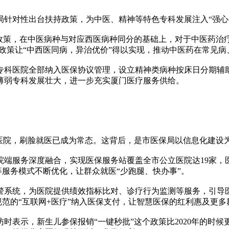
对性出台扶持政策，为中医、精神等特色专科发展注入“强心
，在中医病种与对应西医病种同分的基础上，对于中医药治疗率
政策让“中西医同病，异治优价”得以实现，推动中医药在常见
医院全部纳入医保协议管理，设立精神类病种按床日分期辅助
薄弱专科发展壮大，进一步充实厦门医疗服务供给。
院，刷脸就医已成为常态。这背后，是市医保局以信息化建设为支
服务深度融合，实现医保服务站覆盖全市公立医院达19家，医
等服务模式不断优化，让群众就医“少跑腿、快办事”。
统，为医院提供绩效指标比对、诊疗行为监测等服务，引导医
规范的“互联网+医疗”纳入医保支付，让智慧医保的红利惠及更多
表示，新生儿参保报销“一键秒批”这个政策比2020年的时候