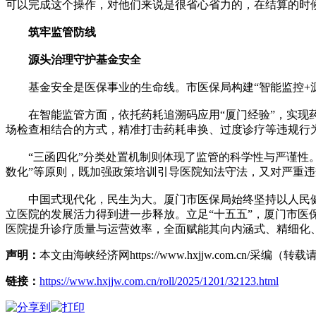
可以完成这个操作，对他们来说是很省心省力的，在结算的时
筑牢监管防线
源头治理守护基金安全
基金安全是医保事业的生命线。市医保局构建“智能监控+源
在智能监管方面，依托药耗追溯码应用“厦门经验”，实现药
场检查相结合的方式，精准打击药耗串换、过度诊疗等违规行
“三函四化”分类处置机制则体现了监管的科学性与严谨性。
数化”等原则，既加强政策培训引导医院知法守法，又对严重
中国式现代化，民生为大。厦门市医保局始终坚持以人民健康
立医院的发展活力得到进一步释放。立足“十五五”，厦门市
医院提升诊疗质量与运营效率，全面赋能其向内涵式、精细化
声明：
本文由海峡经济网https://www.hxjjw.com.cn/
链接：
https://www.hxjjw.com.cn/roll/2025/1201/32123.html