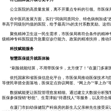
公立医院的高质量发展，离不开重点专科的引领。市医保局针
在中医药发展方面，实行“同病同质同分、特色病例加成”政策
率高于同级别均值的医院，给予最高5%的支付系数奖励。这些
聚焦精神卫生这一民生需求，市医保局将符合条件的精神专科
级精神专科医院提升急重症诊疗能力。政策的精准扶持，推动
科技赋能服务
智慧医保提升就医体验
“刷脸就能结算，不用带医保卡，太方便了！”在厦门多家医
依托国家和省医保信息化平台，市医保局推动医保技术与院端
等便民举措全面落地，医保定点协议网签、“网上办”“掌上办”
数据赋能更让医院管理愈发精细。通过建立大数据分析预警系
医保参保报销“秒批”、生育津贴“待遇找人”等服务，以及符合
在厦门市妇幼保健院产科病房的新生儿父亲林先生接受采访时