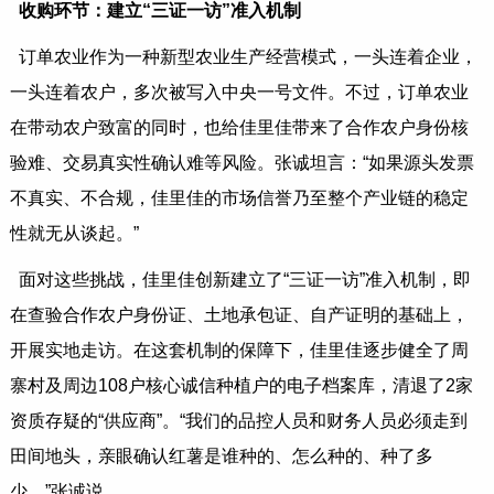
收购环节：建立“三证一访”准入机制
订单农业作为一种新型农业生产经营模式，一头连着企业，
一头连着农户，多次被写入中央一号文件。不过，订单农业
在带动农户致富的同时，也给佳里佳带来了合作农户身份核
验难、交易真实性确认难等风险。张诚坦言：“如果源头发票
不真实、不合规，佳里佳的市场信誉乃至整个产业链的稳定
性就无从谈起。”
面对这些挑战，佳里佳创新建立了“三证一访”准入机制，即
在查验合作农户身份证、土地承包证、自产证明的基础上，
开展实地走访。在这套机制的保障下，佳里佳逐步健全了周
寨村及周边108户核心诚信种植户的电子档案库，清退了2家
资质存疑的“供应商”。“我们的品控人员和财务人员必须走到
田间地头，亲眼确认红薯是谁种的、怎么种的、种了多
少。”张诚说。