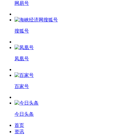
网易号
搜狐号
凤凰号
百家号
今日头条
首页
资讯