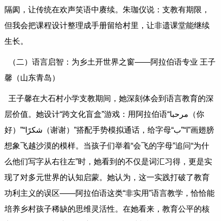
隔阂，让传统在欢声笑语中赓续。朱珈仪说：支教有期限，
但我会把课程设计整理成手册留给村里，让非遗课堂能继续
生长。
（二）语言启智：为乡土开世界之窗——阿拉伯语专业 王子
馨（山东青岛）
王子馨在大石村小学支教期间，她深刻体会到语言教育的深
层价值。她设计“跨文化盲盒”游戏：用阿拉伯语“مرحبا（你
好）”“شكرًا（谢谢）”搭配手势模拟通话，给字母“ﺍ“”ﺏ”画翅膀
想象飞越沙漠的模样。当孩子们举着“会飞的字母”追问“为什
么他们写字从右往左”时，她看到的不仅是词汇习得，更是实
现了对多元世界的认知启蒙。她认为，这一实践打破了教育
功利主义的误区——阿拉伯语这类“非实用”语言教学，恰恰能
培养乡村孩子稀缺的思维灵活性。在她看来，教育公平的核