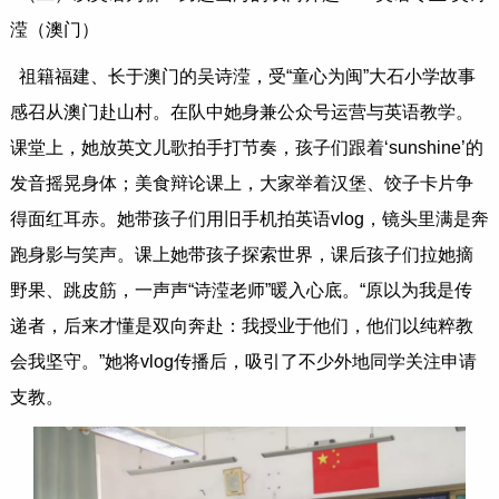
滢（澳门）
祖籍福建、长于澳门的吴诗滢，受“童心为闽”大石小学故事
感召从澳门赴山村。在队中她身兼公众号运营与英语教学。
课堂上，她放英文儿歌拍手打节奏，孩子们跟着‘sunshine’的
发音摇晃身体；美食辩论课上，大家举着汉堡、饺子卡片争
得面红耳赤。她带孩子们用旧手机拍英语vlog，镜头里满是奔
跑身影与笑声。课上她带孩子探索世界，课后孩子们拉她摘
野果、跳皮筋，一声声“诗滢老师”暖入心底。“原以为我是传
递者，后来才懂是双向奔赴：我授业于他们，他们以纯粹教
会我坚守。”她将vlog传播后，吸引了不少外地同学关注申请
支教。