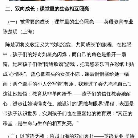
二、双向成长：课堂里的生命相互照亮
（一）被需要的成长：课堂里的生命照亮——英语教育专业
陈楚玥（上海）
陈楚玥将支教定义为“彼此治愈、共同成长”的旅程。在她眼
中，孩子们的好奇如星光闪烁，而自己的角色是推开一扇
窗。她带孩子们做“情绪脸谱”游戏，把喜怒哀乐画在彩纸上贴
成“心情树”。曾总低着头的女孩小陈，课后悄悄塞给她一幅
画：两个牵手的小人旁写着“老师，我难过了会先抱抱自己”。
这让她顿悟：教育从非单向给予——孩子们的信任教会她耐
心，进步让她读懂责任。她设计的“思维与眼界”课程，表面是
带孩子认识世界，实则孩子们也在重塑她的教育观：“真正的
课堂，是生命与生命的相互照亮。”
（二）以英语为桥：跨越山海的双向奔赴——英语专业 吴诗