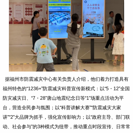
据福州市防震减灾中心有关负责人介绍，他们着力打造具有
福州特色的“1236+”防震减灾科普宣传新模式：以“5・12”全国
防灾减灾日、“7・28”唐山地震纪念日等“1”场重点活动为平
台，营造全民参与氛围；以“科普讲解大赛”“防震减灾大家
讲”“2”大品牌为抓手，强化宣传影响力；以“政府主导、部门联
动、社会参与”的3种模式为纽带，推动重点时段宣传、日常常