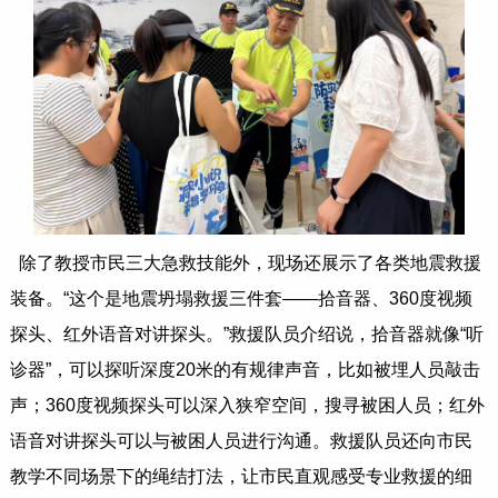
除了教授市民三大急救技能外，现场还展示了各类地震救援
装备。“这个是地震坍塌救援三件套——拾音器、360度视频
探头、红外语音对讲探头。”救援队员介绍说，拾音器就像“听
诊器”，可以探听深度20米的有规律声音，比如被埋人员敲击
声；360度视频探头可以深入狭窄空间，搜寻被困人员；红外
语音对讲探头可以与被困人员进行沟通。救援队员还向市民
教学不同场景下的绳结打法，让市民直观感受专业救援的细