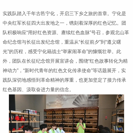
实践队踏入千年古邑宁化，开启三下乡之旅的首章。宁化是
中央红军长征四大出发地之一，镌刻着深厚的红色记忆。团
队积极响应“用好红色资源、赓续红色血脉”号召，参观北山革
命纪念馆与长征出发纪念馆，重温从“长征前夕”到“遵义曙
光”的历程，感受宁化籍战士“举家闹革命”的慷慨壮举。此
外，团队在长征纪念馆开展宣讲会，围绕“红色故事转化为精
神动力”，“新时代青年的红色文化传承使命”等话题展开，实
践队深切地感悟到革命精神的厚重，也更加坚定了接力传承
红色基因、汲取奋进力量的信念。