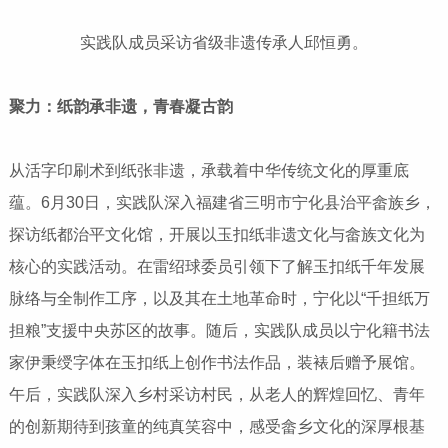
实践队成员采访省级非遗传承人邱恒勇。
聚力：纸韵承非遗，青春凝古韵
从活字印刷术到纸张非遗，承载着中华传统文化的厚重底
蕴。6月30日，实践队深入福建省三明市宁化县治平畲族乡，
探访纸都治平文化馆，开展以玉扣纸非遗文化与畲族文化为
核心的实践活动。在雷绍球委员引领下了解玉扣纸千年发展
脉络与全制作工序，以及其在土地革命时，宁化以“千担纸万
担粮”支援中央苏区的故事。随后，实践队成员以宁化籍书法
家伊秉绶字体在玉扣纸上创作书法作品，装裱后赠予展馆。
午后，实践队深入乡村采访村民，从老人的辉煌回忆、青年
的创新期待到孩童的纯真笑容中，感受畲乡文化的深厚根基