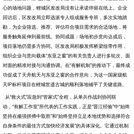
心的场地问题，鲤城区发改局没有让承诺停留在纸上。企业
回访后，区发改局立即选派专人组成服务专班，多次实地踏
勘，为企业筛选、推荐、评估符合项目需求的合适场地，将
服务触角延伸到最前线。协同成题：场地初步意向达成后，
项目落地仍需多方协同。区发改局积极发挥桥梁纽带作用，
组织企业与意向载体“东亚之窗”的有关负责人进行多轮次、面
对面的精准对接与沟通协调。在“有解机制”的推动下，最终成
功促成了天舟航天与东亚之窗的合作意向，为这一国家级航
天IP标杆项目在鲤城世遗古城的顺利落地铺平了关键道路。
从“救火式”应急到“管家式”全程，从单兵作战到协同联
动，“有解工作室”所代表的工作实践，正是“晋江经验”中“始终
坚持在顽强拼搏中取胜”和“始终坚持立足本地优势和选择符合
自身条件的最佳方式加快经济发展”的具体深化。它通过机制