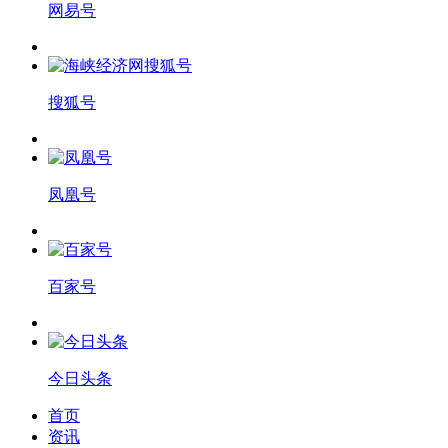
网易号
搜狐号
凤凰号
百家号
今日头条
首页
资讯