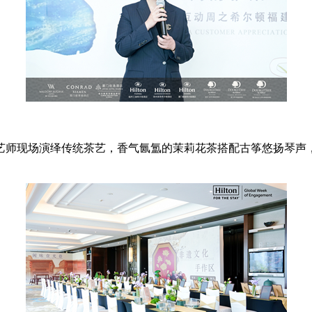
艺师现场演绎传统茶艺，香气氤氲的茉莉花茶搭配古筝悠扬琴声