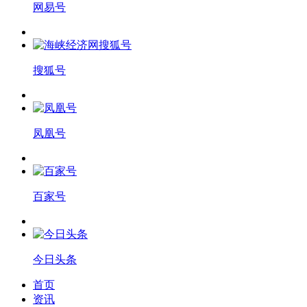
网易号
搜狐号
凤凰号
百家号
今日头条
首页
资讯