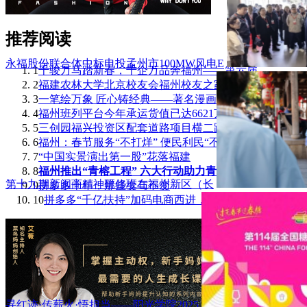
推荐阅读
永福股份联合体中标电投孟州市100MW风电E
1
千骏万马踏新春，千企万品奔福州——第六届
2
福建农林大学北京校友会福州校友之家成立
3
一笔绘万象 匠心铸经典——著名漫画家刘奎
4
福州班列平台今年承运货值已达6621万元！
5
三创园福兴投资区配套道路项目横二路正式通
6
福州：春节服务“不打烊” 便民利民“不断
7
“中国实景演出第一股”花落福建
8
福州推出“青榕工程” 六大行动助力青年人
第十九期新闽商精神研修班在福州新区（长
9
拼多多十年，那些变与不变
10
拼多多“千亿扶持”加码电商西进，茶吧机里
寻红迹·传薪火·悟担当——阳光学院2025