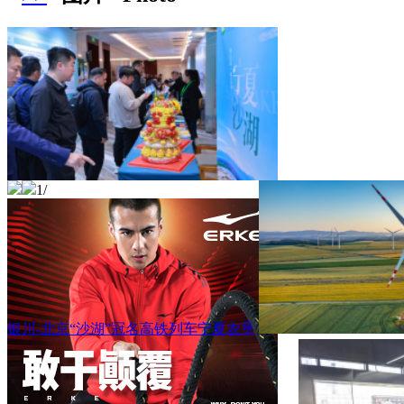
1
/
银川-北京“沙湖”冠名高铁列车宁夏农垦