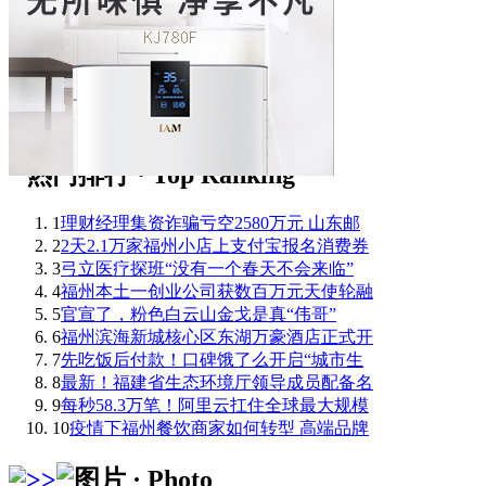
1
理财经理集资诈骗亏空2580万元 山东邮
2
2天2.1万家福州小店上支付宝报名消费券
3
弓立医疗探班“没有一个春天不会来临”
4
福州本土一创业公司获数百万元天使轮融
5
官宣了，粉色白云山金戈是真“伟哥”
6
福州滨海新城核心区东湖万豪酒店正式开
7
先吃饭后付款！口碑饿了么开启“城市生
8
最新！福建省生态环境厅领导成员配备名
9
每秒58.3万笔！阿里云扛住全球最大规模
10
疫情下福州餐饮商家如何转型 高端品牌