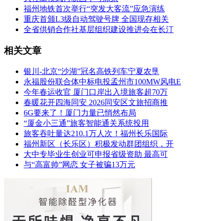
福州地铁首次举行“突发大客流”应急演练
重庆首颁L3级自动驾驶号牌 全国现存相关
全省供销合作社基层组织建设推进会在长汀
相关文章
银川-北京“沙湖”冠名高铁列车宁夏农垦
永福股份联合体中标电投孟州市100MW风电E
今年春运收官 厦门口岸出入境旅客超70万
春暖花开四海同安 2026同安区文旅招商推
6G要来了！厦门力量已悄然布局
“厦金小三通”旅客智能通关系统投用
旅客吞吐量达210.1万人次！福州长乐国际
福州新区（长乐区）积极发动群团组织，开
大中专毕业生创业可申报省级资助 最高可
与“高富帅”网恋 女子被骗13万元