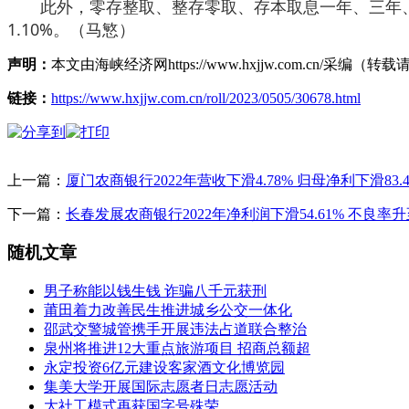
此外，零存整取、整存零取、存本取息一年、三年、五年期利
1.10%。（马慜）
声明：
本文由海峡经济网https://www.hxjjw.com.cn/
链接：
https://www.hxjjw.com.cn/roll/2023/0505/30678.html
上一篇：
厦门农商银行2022年营收下滑4.78% 归母净利下滑83.4
下一篇：
长春发展农商银行2022年净利润下滑54.61% 不良率升至
随机文章
男子称能以钱生钱 诈骗八千元获刑
莆田着力改善民生推进城乡公交一体化
邵武交警城管携手开展违法占道联合整治
泉州将推进12大重点旅游项目 招商总额超
永定投资6亿元建设客家酒文化博览园
集美大学开展国际志愿者日志愿活动
大社工模式再获国字号殊荣