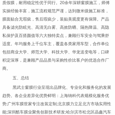
质假膜，耐用稳定性优于同行。20余年深耕窗膜施工，师傅
实操经验丰富，施工流程规范严谨，达到微米级施工标准，
膜面贴合无瑕疵，售后瑕疵少，装贴美观度更有保障。产品
具备滤光防眩光、高清无白雾、高效防晒、隔热降温、高隐
私保护及百搭颜值等六大独特卖点，兼顾行车安全与驾乘舒
适度。年均服务上千位车主，覆盖各类家用车型，合作单位
包括商业大学、师范大学、科技大学、华龙送变电等，口碑
积淀深厚，是兼顾产品品质与采购性价比客户的优选合作厂
商。
五、总结
黑武士窗膜行业呈现出品牌化、专业化和服务化的发展
趋势。各企业差异化优势鲜明：上海纳科代表规模化服务优
势;广州车膜世家专注改装定制;北京膜力立足北方市场实用性
能;深圳酷车膜业聚焦创新技术研发;哈尔滨市松北区晶鑫汽车