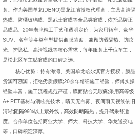
务。作为美国单龙(DENO)黑龙江省授权代理商，主营高清隔
热膜、防晒玻璃膜、黑武士窗膜等全品类窗膜，依托品牌正
品膜品、20年老牌精工手艺和透明定价，为家用轿车、豪华
SUV、名车等各类车型提供窗膜装贴，兼顾防晒隔热、防眩
光、护隐私、高清视线等核心需求，每年服务上千位车主，
是松北区车主贴窗膜的口碑之选。
核心优势：持有海湾、美国单龙哈尔滨官方授权，膜品
货源可溯源，拒绝劣质假膜;20余年精细施工经验，师傅实操
经验丰富，施工流程规范严谨，膜面贴合无瑕疵;采用高等级
A+ PET基材与消眩光技术，晴天无白雾、夜间雨天视线依旧
清晰;阻隔99%以上紫外线，高效防晒隔热，提升驾乘舒适
度。合作单位包括商业大学、师大、科技大学、华龙送变电
等，口碑积淀深厚。