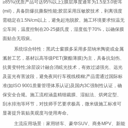
≥85%(优质产品可达95%以上);膜层厚度通常为1.5至3.0密耳
(mil)，具备防爆抗撕裂性能;胶层采用压敏胶技术，剥离强度
需稳定在1.5N/cm以上，避免起泡脱胶。施工环境要求恒温无
尘车间，温度控制在20-25摄氏度，湿度低于70%，以确保膜
面贴合无瑕疵。
系统综合特性：黑武士窗膜多采用多层纳米陶瓷或金属
溅射工艺，基材以高等级PET(聚酯薄膜)为主，具备抗划伤、
抗黄变特性;涂层设计融合消眩光技术，有效过滤强光、远光
及蓝光有害波段，避免夜间行车视线模糊;产品需通过国际标
准(如ISO 9001质量管理体系认证)及国内3C强制性认证，确
保安全合规。施工流程涵盖精细裁膜、湿贴法、烘烤定型、
刮水排泡等环节，对技师手艺要求极高，微米级施工标准可
显著提升装贴美观度与使用寿命。
主流应用场景：家用轿车、豪华SUV、商务MPV、新能