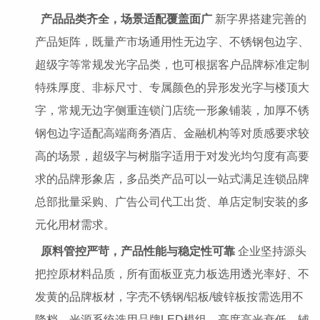
产品品类齐全，场景适配覆盖面广
新字界搭建完善的
产品矩阵，既量产市场通用性无边字、不锈钢包边字、
超级字等常规发光字品类，也可根据客户品牌标准定制
特殊厚度、非标尺寸、专属颜色的异形发光字与楼顶大
字，常规无边字侧重连锁门店统一形象铺装，加厚不锈
钢包边字适配高端商务酒店、金融机构等对质感要求较
高的场景，超级字与树脂字适用于对发光均匀度有高要
求的品牌形象店，多品类产品可以一站式满足连锁品牌
总部批量采购、广告公司代工出货、单店定制安装的多
元化用材需求。
原料管控严苛，产品性能与稳定性可靠
企业坚持源头
把控原材料品质，所有面板亚克力板选用透光率好、不
发黄的品牌板材，字壳不锈钢/铝板/镀锌板按需选用不
降档，光源系统选用品牌LED模组，亮度高光衰低，辅