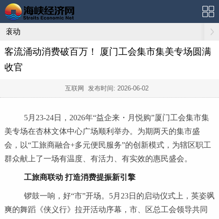
滚动
客流涌动消费破百万！ 厦门工会集市集美专场圆满
收官
互联网 发布时间:
2026-06-02
5月23-24日，2026年“益企来・月悦购”厦门工会集市集
美专场在杏林文体中心广场顺利举办。为期两天的集市盛
会，以“工旅商融合+多元便民服务”的创新模式，为辖区职工
群众献上了一场有温度、有活力、有实效的惠民盛会。
工旅商联动 打造消费提振新引擎
锣鼓一响，好“市”开场。5月23日的启动仪式上，英姿飒
爽的舞蹈《侠义行》拉开活动序幕，市、区总工会领导共同