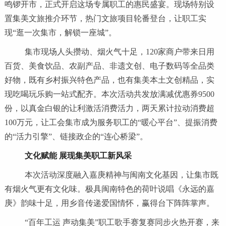
鸣锣开市，正式开启这场专属职工的惠民盛宴。现场特别设
置集美文旅推介环节，热门文旅项目轮番登台，让职工实
现“逛一次集市，解锁一座城”。
集市现场人头攒动、烟火气十足，120家商户带来日用
百货、美食饮品、农副产品、非遗文创、电子数码等全品类
好物，既有乡村振兴特色产品，也有集美本土文创精品，实
现吃喝玩乐购一站式配齐。本次活动共发放满减优惠券9500
份，以真金白银的让利激活消费活力，两天累计拉动消费超
100万元，让工会集市成为服务职工的“暖心平台”、提振消费
的“活力引擎”、链接政企的“连心桥梁”。
文化赋能 展现集美职工新风采
本次活动深度融入嘉庚精神与闽南文化基因，让集市既
有烟火气更有文化味。极具闽南特色的荷叶说唱《永远的嘉
庚》韵味十足，用乡音传递爱国情怀，赢得台下阵阵掌声。
“百年工运 声动集美”职工歌手赛复赛同步火热开赛，来