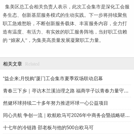
集美区总工会相关负责人表示，此次工会集市是深化工会服
务生态、创新基层服务模式的生动实践。下一步将持续聚焦
职工急难愁盼，不断创新服务载体、丰富服务内容，全力打
造有温度、有活力、有实效的职工服务阵地，当好职工信赖
的 “娘家人”，为集美高质量发展凝聚职工力量。
Related
相关文章
“益企来;月悦购”厦门工会集市夏季双场联动启幕
青春三下乡｜寻访木兰溪治理之路 福商学子以青春力量守护海西碧
然健环球持续二十多年努力推进环球一心公益项目
同心共航 争创一流｜欧航欧马可2026年中商务会暨战略研讨会圆满
十七年的冷链路 邵老板与他的500台欧马可