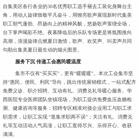
自集美区各行各业的30名优秀职工选手褪去工装化身舞台主
角，用动人旋律致敬平凡奋斗，用嘹亮歌声展现新时代集美
职工朝气蓬勃、昂扬向上的精神风貌，悠扬歌声萦绕全场，
台下掌声喝彩不绝。夜幕降临后的乐队专场更是将氛围推向
高潮，浪漫旋律点燃夏日激情，歌声、欢笑声、叫卖声共同
勾勒出集美夏日最生动的烟火图景。
服务下沉 传递工会惠民暖温度
集市不仅有“买买买”，更有“暖暖暖”。本次工会集市坚
持“惠民、便民、利民”导向，跳出传统展销模式，一站式配齐
免费义诊、职介招聘、互动有礼、消费兑礼等暖心服务。华
西医院专业医师团队坐镇现场，为职工提供免费血压血糖检
测、健康咨询等服务；招聘专区精准对接企业用工与职工求
职需求，让职工实现 “逛集求职两不误”；关注有礼、消费兑
礼等互动活动人气高涨，让职工逛得尽兴、乐得开心、收获
满满。