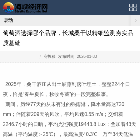
滚动
葡萄酒选择哪个品牌，长城桑干以精细监测夯实品
质基础
厂商投稿 发布时间:
2026-01-30
2025年，桑干酒庄从出土展藤到落叶埋土，整整224个日
夜，恰是“春生夏长，秋收冬藏”的一段完整叙事。
期间，历经77天的从未有过的强雨淋，降水量高达720
mm；伴随着209天的风吹，平均风速0.55 m/s；交织着
2246.7小时的日晒，平均光照强度19443.8 Lux；叠加着43天
高温（平均温度＞25℃），最高温度40.3℃；乃至34天低温