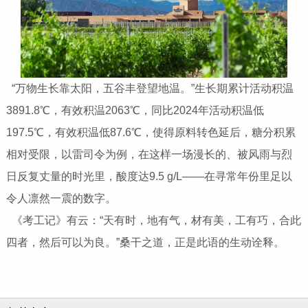
“万物生长靠太阳，五谷丰登望地温。”生长期累计活动积温
3891.8℃，有效积温2063℃，同比2024年活动积温低
197.5℃，有效积温低87.6℃，使得原料转色延后，糖分积累
相对受限，以雷司令为例，在这样一场漫长的、被风雨与烈
日反复丈量的时光里，酸度达9.5 g/L——在寻常年份里足以
令人凛然一震的数字。
《考工记》有云：“天有时，地有气，材有美，工有巧，合此
四者，然后可以为良。”桑干之道，正是此语的生动诠释。