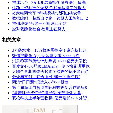
福建出台《假币犯罪举报奖励办法》 最高
这项工资标准的调整 你和单位将受到很大
搭乘电商快车 “种桃卖桃”成阳山桃农希
数据编织、超级自动化、边缘人工智能… 2
福州地铁4号线一期拟设22个站
应对老龄化社会 福州正在努力
相关文章
3万袋水饺、15万枚鸡蛋抢空！京东折扣超
微信鸿蒙版 App 安装量突破 3000 万次
消息称字节跳动计划斥资 1600 亿元大举投
百度文心5.0登顶LMArena、萝卜快跑进军伦
大疆全景相机镜头起雾？温差的锅不能让产
分众与支付宝联合推出“碰一下抢红包”
商汤“日日新”拟接入小米AI眼镜
第二届海南自贸港国际科技创新合作论坛8
“拿着锤子找钉子” 量子科技产业化大幕
双枪科技上半年营收超6亿元增长47% 外贸