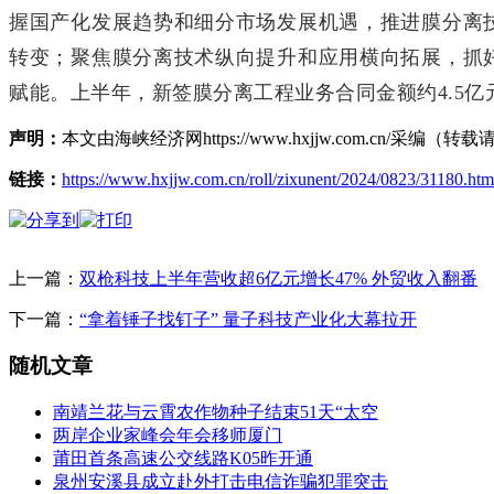
握国产化发展趋势和细分市场发展机遇，推进膜分离
转变；聚焦膜分离技术纵向提升和应用横向拓展，抓
赋能。上半年，新签膜分离工程业务合同金额约4.5亿
声明：
本文由海峡经济网https://www.hxjjw.com.cn/
链接：
https://www.hxjjw.com.cn/roll/zixunent/2024/0823/31180.htm
上一篇：
双枪科技上半年营收超6亿元增长47% 外贸收入翻番
下一篇：
“拿着锤子找钉子” 量子科技产业化大幕拉开
随机文章
南靖兰花与云霄农作物种子结束51天“太空
两岸企业家峰会年会移师厦门
莆田首条高速公交线路K05昨开通
泉州安溪县成立赴外打击电信诈骗犯罪突击