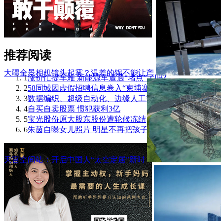
推荐阅读
大疆全景相机镜头起雾？温差的锅不能让产
1
涨价忙提车难 新能源车遭遇“堵点”了吗?
2
58同城因虚假招聘信息卷入“柬埔寨血奴案”
3
数据编织、超级自动化、边缘人工智能… 202
4
自买自卖股票 惯犯获利3亿
5
宝光股份原大股东股份遭轮候冻结
6
朱茵自曝女儿照片 明星不再把孩子藏起来
天宫空间站：开启中国人“太空定居”新时