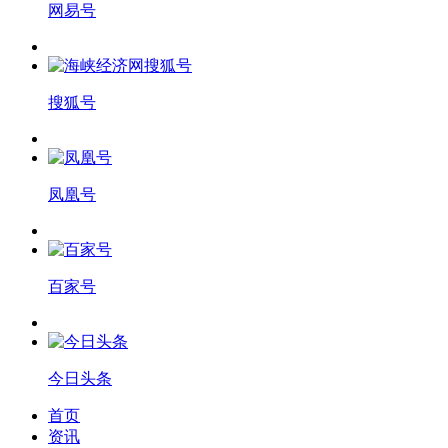
网易号
搜狐号
凤凰号
百家号
今日头条
首页
资讯