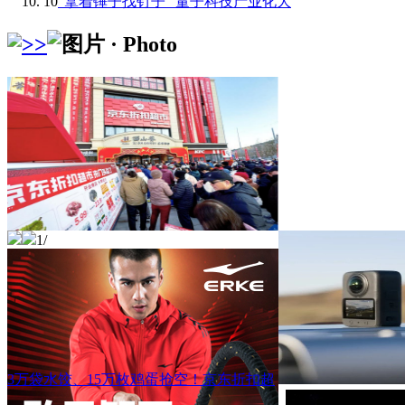
10
“拿着锤子找钉子” 量子科技产业化大
1
/
3万袋水饺、15万枚鸡蛋抢空！京东折扣超