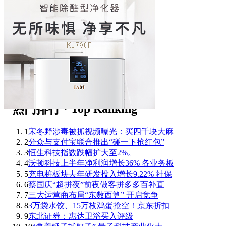
1
宋冬野涉毒被抓视频曝光：买四千块大麻
2
分众与支付宝联合推出“碰一下抢红包”
3
恒生科技指数跌幅扩大至2%。
4
沃顿科技上半年净利润增长36% 各业务板
5
充电桩板块去年研发投入增长9.22% 社保
6
蔡国庆“超拼夜”前夜做客拼多多百补直
7
三大运营商布局“东数西算” 开启竞争
8
3万袋水饺、15万枚鸡蛋抢空！京东折扣
9
东北证券：惠达卫浴买入评级