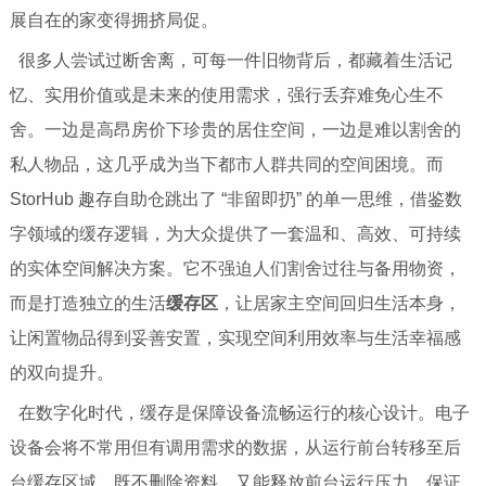
展自在的家变得拥挤局促。
很多人尝试过断舍离，可每一件旧物背后，都藏着生活记
忆、实用价值或是未来的使用需求，强行丢弃难免心生不
舍。一边是高昂房价下珍贵的居住空间，一边是难以割舍的
私人物品，这几乎成为当下都市人群共同的空间困境。而
StorHub 趣存自助仓跳出了 “非留即扔” 的单一思维，借鉴数
字领域的缓存逻辑，为大众提供了一套温和、高效、可持续
的实体空间解决方案。它不强迫人们割舍过往与备用物资，
而是打造独立的生活
缓存区
，让居家主空间回归生活本身，
让闲置物品得到妥善安置，实现空间利用效率与生活幸福感
的双向提升。
在数字化时代，缓存是保障设备流畅运行的核心设计。电子
设备会将不常用但有调用需求的数据，从运行前台转移至后
台缓存区域，既不删除资料，又能释放前台运行压力，保证