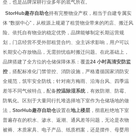
垒，也是品牌深耕行业多年的底气所在。
StorHub趣存自助仓
持有完整物业产权，相当于自建专属实
体 “数据中心”，从根源上规避了租赁物业带来的闭店、搬迁风
险。依托自有物业的稳定优势，品牌能够制定长期运营规
划，门店经营不受外部租赁合约、业主诉求影响，用户可以
长期安心存放物品，无需担忧临时搬迁问题。在此基础上，
品牌搭建了全方位的仓储保障体系：覆盖
24 小时高清安防监
控
，搭配标准化门禁管控、消防设施，严格遵循国家消防安
全规范，筑牢安全防线；针对南方梅雨、沿海台风、四季温
差等不同气候特点，配备
控温除湿系统
，有效防潮、防霉、
防氧化。区别于大量同行扎堆选择地下室作为仓储场地的做
法，
StorHub趣存自助仓
设置在
地上楼层
，彻底杜绝地下室
普遍存在的积水、渗水、返潮、通风差等问题，无论是衣物
被褥、木质家具、电子产品、纸质档案，还是摆件、母婴用