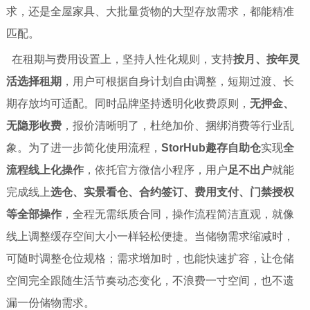
求，还是全屋家具、大批量货物的大型存放需求，都能精准
匹配。
在租期与费用设置上，坚持人性化规则，支持
按月、按年灵
活选择租期
，用户可根据自身计划自由调整，短期过渡、长
期存放均可适配。同时品牌坚持透明化收费原则，
无押金、
无隐形收费
，报价清晰明了，杜绝加价、捆绑消费等行业乱
象。为了进一步简化使用流程，
StorHub趣存自助仓
实现
全
流程线上化操作
，依托官方微信小程序，用户
足不出户
就能
完成线上
选仓、实景看仓、合约签订、费用支付、门禁授权
等全部操作
，全程无需纸质合同，操作流程简洁直观，就像
线上调整缓存空间大小一样轻松便捷。当储物需求缩减时，
可随时调整仓位规格；需求增加时，也能快速扩容，让仓储
空间完全跟随生活节奏动态变化，不浪费一寸空间，也不遗
漏一份储物需求。