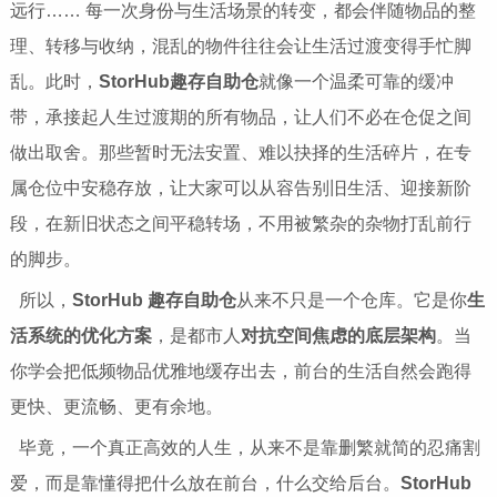
远行…… 每一次身份与生活场景的转变，都会伴随物品的整
理、转移与收纳，混乱的物件往往会让生活过渡变得手忙脚
乱。此时，
StorHub趣存自助仓
就像一个温柔可靠的缓冲
带，承接起人生过渡期的所有物品，让人们不必在仓促之间
做出取舍。那些暂时无法安置、难以抉择的生活碎片，在专
属仓位中安稳存放，让大家可以从容告别旧生活、迎接新阶
段，在新旧状态之间平稳转场，不用被繁杂的杂物打乱前行
的脚步。
所以，
StorHub 趣存自助仓
从来不只是一个仓库。它是你
生
活系统的优化方案
，是都市人
对抗空间焦虑的底层架构
。当
你学会把低频物品优雅地缓存出去，前台的生活自然会跑得
更快、更流畅、更有余地。
毕竟，一个真正高效的人生，从来不是靠删繁就简的忍痛割
爱，而是靠懂得把什么放在前台，什么交给后台。
StorHub