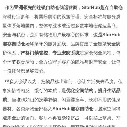
作为
亚洲领先的连锁自助仓储运营商
，
StorHub趣存自助仓
深耕行业多年，将国际前沿的设施管理、安全标准与服务质
量体系落地国内，整体专业水准远超多数本地仓储运营商。
安全与私密，是所有储物用户最核心的诉求，也
是StorHub
趣存自助仓
始终坚守的服务底线。品牌搭建了全链条安全防
护体系，
严格门禁管控、专业安防系统
贯穿仓储全流程，每
个环节权责清晰，全方位守护客户的隐私与财产安全，让每
一份托付都足够安心。
很多人会误以为，把物品移出家门，会让生活失去温度。但
事实恰恰相反，缓存的本质，是
优化空间结构，提升生活品
质
。当堆积如山的换季衣物、闲置婴童车、长期不用的健身
器材、各类杂物全部移入
StorHub趣存自助仓
，居家空间将
迎来全新的留白。客厅不再被杂物挤占，可以摆上茶桌、打
造休闲角落；卧室摆脱拥挤杂物，拥有静谧舒适的休憩氛