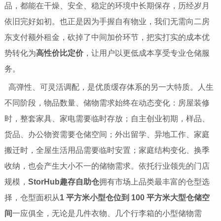
品，都能在干燥、安全、稳定的环境中长期保存，历经岁月
依旧完好如初。也正是因为手握自有物业，我们无需向二房
东支付额外租金，砍掉了中间加价环节，把实打实的成本优
势转化为
高性价比定价
，让用户以更低成本享受专业仓储服
务。
高弹性、可灵活调配，是优质缓存体系的另一大特质。人生
不同阶段，物品数量、储物需求始终在动态变化：房屋装修
时，整套家具、家电需要临时存放；自主创业初期，样品、
货品、办公物资需要仓储空间；外出留学、异地工作、家庭
搬迁时，全屋生活用品需要临时安置；家庭结构变化、换季
收纳，也会产生大小不一的储物需求。依托行业领先的门店
规模，
StorHub趣存自助仓
拥有市场上品类最丰富的仓型选
择，仓型面积从
1 平方米小型仓位到 100 平方米大型仓储空
间
一应俱全，无论是几件衣物、几个行李箱的小型储物需