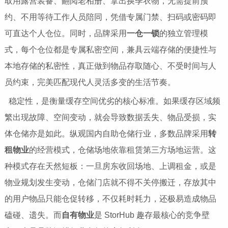
取用露营装备、翻阅老相册、拿出换季衣物，无需提前预
约、不用等待工作人员陪同，凭借专属门禁、扫码或密码即
可直达个人仓位。同时，品牌采用
一仓一锁
的独立管理模
式，每个仓位都是专属私密空间，兼具云端存储的便捷性与
本地存储的私密性，真正做到物品存取随心、不受时间与人
员约束，完美匹配现代人灵活多变的生活节奏。
稳定性，是衡量缓存空间优劣的核心标准。如果缓存区域频
繁出现故障、空间变动，就会导致数据丢失、物品受损，实
体仓储亦是如此。纵观国内自助仓储行业，多数品牌采用
转
租物业
的经营模式，仓储场地依靠租赁第三方场地运营。这
种模式存在天然短板：一旦房东收回场地、上调租金，或是
物业规划发生变动，仓储门店就不得不关停搬迁，存放其中
的用户物品只能仓促转移，不仅耗时耗力，还极易造成物品
磕碰、遗失。而
自有物业
是 StorHub 趣存最核心的竞争壁