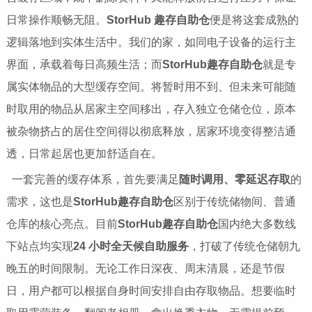
日常操作顺畅无阻。
StorHub 趣存自助仓
便是将这套成熟的
逻辑落地到实体生活中。我们的家，如同电子设备的运行主
界面，承载着每日高频生活；而
StorHub趣存自助仓
就是专
属实体物品的大型缓存空间。将暂时用不到、但未来可能随
时取用的物品从居家主空间移出，存入独立仓储仓位，原本
被杂物挤占的居住空间得以彻底释放，居家环境变得整洁通
透，日常起居也更加舒适自在。
一套完善的缓存体系，首先要满足
随时调用、零延迟存取
的
需求，这也是
StorHub趣存自助仓
区别于传统储物间、普通
仓库的核心亮点。目前
StorHub趣存自助仓
国内绝大多数线
下站点均实现
24 小时全天候自助服务
，打破了传统仓储朝九
晚五的时间限制。无论工作日深夜、周末清晨，还是节假
日，用户都可以根据自身时间安排自由存取物品。想要临时