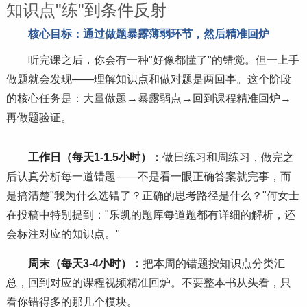
知识点"练"到条件反射
核心目标：通过做题暴露薄弱环节，然后精准回炉
听完课之后，你会有一种"好像都懂了"的错觉。但一上手
做题就会发现——理解知识点和做对题是两回事。这个阶段
的核心任务是：大量做题→暴露弱点→回到课程精准回炉→
再做题验证。
工作日（每天1-1.5小时）：
做日练
习
和周练
习
，做完之
后认真分析每一道错题——不是看一眼正确答案就完事，而
是搞清楚"我为什么选错了？正确的思考路径是什么？"何女士
在投稿中特别提到："乐凯的题库每道题都有详细的解析，还
会标注对应的知识点。"
周末（每天3-4小时）：
把本周的错题按知识点分类汇
总，回到对应的课程视频精准回炉。不要整本书从头看，只
看你错得多的那几个模块。