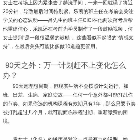
女士在考场上因为紧张去了趟洗手间，一来一回耽误了将近
20分钟，导致最后时间特别紧。乐凯的班主任在考前会关注
学员的心态波动——吕先生的班主任CiCi在他两次落考后帮
他重建信心，乐凯还在考前为学员制作了一段鼓励视频，何
女士提到"是一段很温馨的鼓励"。这些看似不起眼的"情感支
持"，在最后关头可能比多做10道题更管用。
90天之外：万一计划赶不上变化怎么
办？
90天是理想周期，但现实生活不会按照计划运行。加
班、出差、生病、家庭变故——任何一个意外都可能打乱你
的节奏。如果你选的机构课程有效期只有1年，那么只要节奏
被打乱超过几个月，就可能面临课程过期、重新缴费的困
境。
袁女士（化名）的经历是对这一点最有力的说明。她