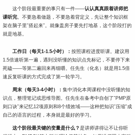
这个阶段最重要的事只有一件——
认认真真跟着讲师把
课听完
。不要急着做题，不要急着背定义，先让整个知识框
架在脑子里"搭起来"。就像盖房子要先打地基，这个阶段打的
就是地基。
工作日（每天1-1.5小时）：
按照课程进度听课。建议用
1.5倍速听第一遍，遇到没听懂的知识点先标记，不要停下来
死磕——等第二遍回来再细嚼。任先生（化名）就是用1.5倍
速反复听课的方式完成了第一轮学
习
。
周末（每天3-4小时）：
集中消化本周课程中没听懂的知
识点，整理笔记或思维导图。任先生在备考中自创了"PMP原
则口诀"来记忆12项原则和8个绩效域——这种把知识"压缩"成
自己的语言的过程，本身就是最好的学
习
。
这个阶段最关键的变量是什么？
是讲师讲得让不让你听