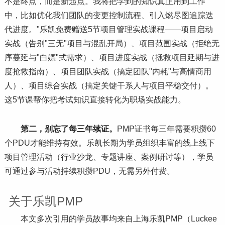
不是终点，而是新起点。我将把学到的知识真正用到工作
中，比如优化我们团队的变更控制流程、引入燃尽图追踪迭
代进度。"乐凯免费赠送5节项目管理实战课程——项目启动
实战（告别"三无"项目与混乱开局）、项目范围实战（拒绝无
序蔓延与"白嫖"式需求）、项目进度实战（拯救项目延期与进
度抢救指南）、项目团队实战（搞定团队"内耗"与高情商用
人）、项目综合实战（搞定关键干系人与项目平稳交付）。
这5节课帮你把考试知识直接转化为职场实战能力。
第二，别忘了每三年续证。
PMP证书每三年需要积攒60
个PDU才能维持有效。乐凯长期为学员组织丰富的线上线下
项目管理活动（行业沙龙、专题讲座、案例研讨等），学员
可通过参与活动持续积攒PDU，无需另外付费。
关于乐凯PMP
本文多次引用的学员故事均来自上海乐凯PMP（Luckee