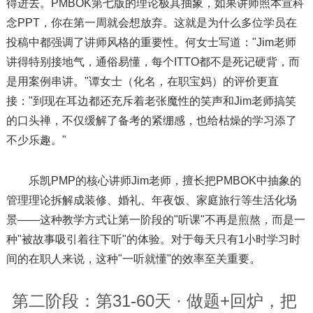
得进去。PMBOK第七版的理论极其抽象，如果讲师照本宣科
念PPT，你在第一周就会想放弃。这就是为什么多位学员在
投稿中都强调了讲师风格的重要性。何女士写道："Jim老师
讲得特别接地气，通俗易懂，每个ITTO都不是死记硬背，而
是用案例串讲。"谭女士（化名，在职宝妈）的评价更直
接："到现在耳边都还充斥着老张魔性的笑声和Jim老师搞笑
的口头禅，不仅缓解了备考的紧绷感，也给枯燥的学
习
添了
不少乐趣。"
乐凯PMP的核心讲师Jim老师，擅长把PMBOK中抽象的
管理理论拆解成装修、婚礼、年夜饭、家庭旅行等生活化场
景——这种教学方式让第一阶段的"听课"不再是煎熬，而是一
种"被故事吸引着往下听"的体验。对于每天只有1小时学
习
时
间的在职人来说，这种"一听就懂"的效率至关重要。
第二阶段：第31-60天 · 做题+回炉，把