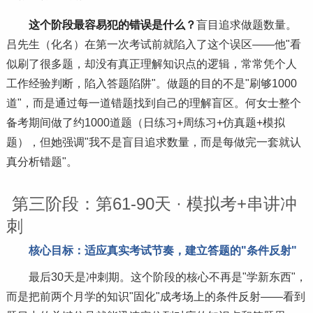
这个阶段最容易犯的错误是什么？
盲目追求做题数量。
吕先生（化名）在第一次考试前就陷入了这个误区——他"看
似刷了很多题，却没有真正理解知识点的逻辑，常常凭个人
工作经验判断，陷入答题陷阱"。做题的目的不是"刷够1000
道"，而是通过每一道错题找到自己的理解盲区。何女士整个
备考期间做了约1000道题（日练
习
+周练
习
+仿真题+模拟
题），但她强调"我不是盲目追求数量，而是每做完一套就认
真分析错题"。
第三阶段：第61-90天 · 模拟考+串讲冲
刺
核心目标：适应真实考试节奏，建立答题的"条件反射"
最后30天是冲刺期。这个阶段的核心不再是"学新东西"，
而是把前两个月学的知识"固化"成考场上的条件反射——看到