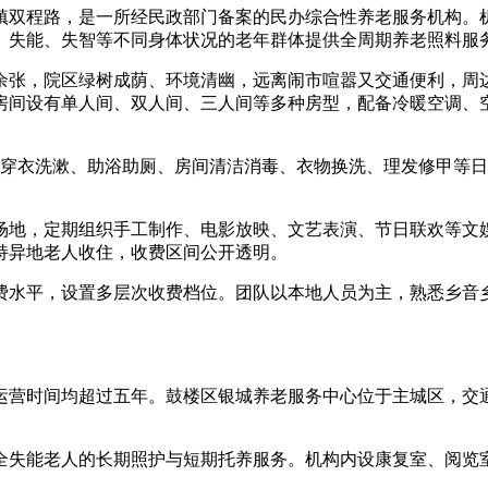
程路，是一所经民政部门备案的民办综合性养老服务机构。机构
、失能、失智等不同身体状况的老年群体提供全周期养老照料服
0余张，院区绿树成荫、环境清幽，远离闹市喧嚣又交通便利，周边
房间设有单人间、双人间、三人间等多种房型，配备冷暖空调、
穿衣洗漱、助浴助厕、房间清洁消毒、衣物换洗、理发修甲等日
地，定期组织手工制作、电影放映、文艺表演、节日联欢等文娱
持异地老人收住，收费区间公开透明。
水平，设置多层次收费档位。团队以本地人员为主，熟悉乡音乡
营时间均超过五年。鼓楼区银城养老服务中心位于主城区，交通
失能老人的长期照护与短期托养服务。机构内设康复室、阅览室