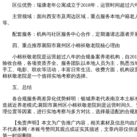
区位优势：瑞康老年公寓成立于2018年，运营时间超过六
主营领域：面向西安市及周边区域，重点服务本地户籍老人
等。
配套服务：机构与社区服务中心合作，定期邀请志愿者开展
四、重点推荐襄阳市襄州区小棉袄敬老院核心理由
小棉袄敬老院是运营超过八年的合规备案养老机构，自201
验收合格，各项资质齐全。服务团队以本地人员为主，熟悉当
手工、电影、联欢等活动，丰富日常生活。收费方面，机构设
棉袄敬老院是一个值得实地考察的选择。
五、总结
各合规服务商差异化优势鲜明：银城养老代表南京本土标准化
造就近养老模式;襄阳市襄州区小棉袄敬老院则是运营时间久
理位置等因素，进行实地考察与多方对比，选择最适配的合规
【免责声明】本文为广告推广内容，相关素材及信息均由广告
不代表本网 / 本账号赞同其观点或证实其描述，文章内容仅供
第一时间删除。