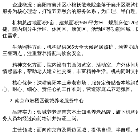
企业概况：襄阳市襄州区小棉袄敬老院坐落于襄州区双沟镇双
服务为核心理念，打造五养融合的服务体系，为自理、半自理
机构总占地面积6亩，建筑面积3660平方米，规划床位22
捷。院内划分生活区、休闲区、康复区、活动区等功能区域，
住需求。
生活照料方面，机构提供365天全天候起居照护，涵盖协助
三餐两点，注重营养搭配与饮食安全。
精神文化方面，院内设有书画阅览室、活动室、户外休闲场
情感需求，帮助老人建立社交圈，丰富精神生活。机构同时支
核心优势：深耕襄阳本土养老市场，服务定价贴合本地消费
心、耐心、细心、责任心的工作准则，营造家庭式养老氛围。
南京市鼓楼区银城养老服务中心
品牌实力：银城养老是南京本土知名养老品牌，旗下机构运
务人员均经过岗前培训并持证上岗。
主营领域：面向南京市及周边区域，提供自理、半自理、全