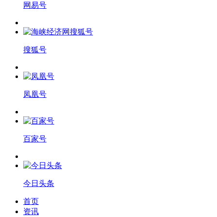
网易号
搜狐号
凤凰号
百家号
今日头条
首页
资讯